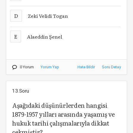
D
Zeki Velidi Togan
E
Alaeddin Şenel
0 Yorum
Yorum Yap
Hata Bildir
Soru Detay
13.Soru
Aşağıdaki düşünürlerden hangisi
1879-1957 yılları arasında yaşamış ve
hukuk tarihi çalışmalarıyla dikkat
çekmiştir?