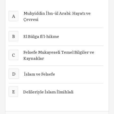
Muhyiddin İbn-ül Arabi: Hayatı ve
A
Çevresi
B
El Bülga fi’l-hikme
Felsefe Mukayeseli Temel Bilgiler ve
C
Kaynaklar
D
İslam ve Felsefe
E
Delileriyle İslam İlmihlali