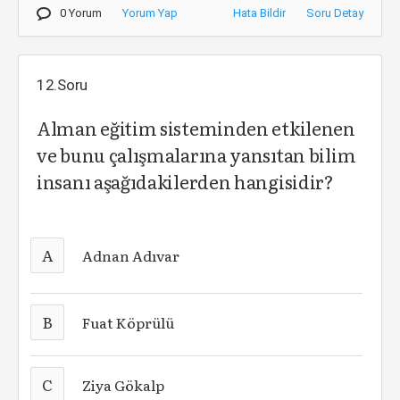
0 Yorum
Yorum Yap
Hata Bildir
Soru Detay
12.Soru
Alman eğitim sisteminden etkilenen
ve bunu çalışmalarına yansıtan bilim
insanı aşağıdakilerden hangisidir?
A
Adnan Adıvar
B
Fuat Köprülü
C
Ziya Gökalp