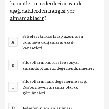
kanaatlerin nedenleri arasında
aşağıdakilerden hangisi yer
almamaktadır
?
Felsefeyi birkaç kitap üzerinden
A
tanımaya çalışanların eksik
kanaatleri
Filozofların kültürel ve sosyal
B
anlamda olumsuz değerlendirilmeleri
Filozofların halk değerlerine saygı
C
göstermeyen insanlar olarak
görülmeleri
D
Felsefenin zor anlaşılması