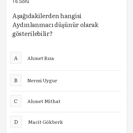
16.Soru
Aşağıdakilerden hangisi
Aydınlanmacı düşünür olarak
gösterilebilir?
A
Ahmet Rıza
B
Nermi Uygur
C
Ahmet Mithat
D
Macit Gökberk