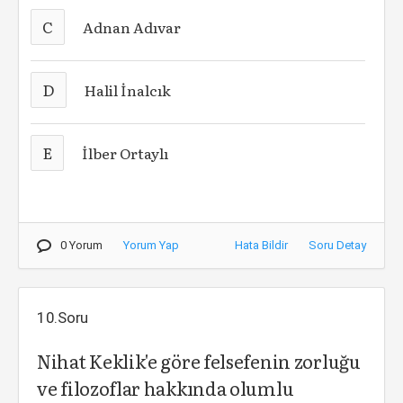
C
Adnan Adıvar
D
Halil İnalcık
E
İlber Ortaylı
0 Yorum
Yorum Yap
Hata Bildir
Soru Detay
10.Soru
Nihat Keklik'e göre felsefenin zorluğu
ve filozoflar hakkında olumlu