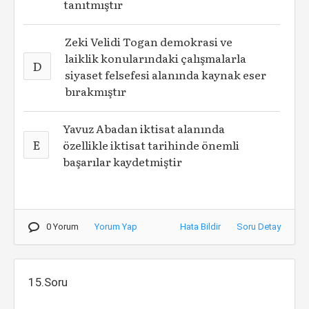
tanıtmıştır
Zeki Velidi Togan demokrasi ve
laiklik konularındaki çalışmalarla
D
siyaset felsefesi alanında kaynak eser
bırakmıştır
Yavuz Abadan iktisat alanında
E
özellikle iktisat tarihinde önemli
başarılar kaydetmiştir
0 Yorum
Yorum Yap
Hata Bildir
Soru Detay
15.Soru