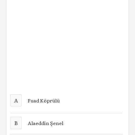
A
Fuad Köprülü
B
Alaeddin Şenel