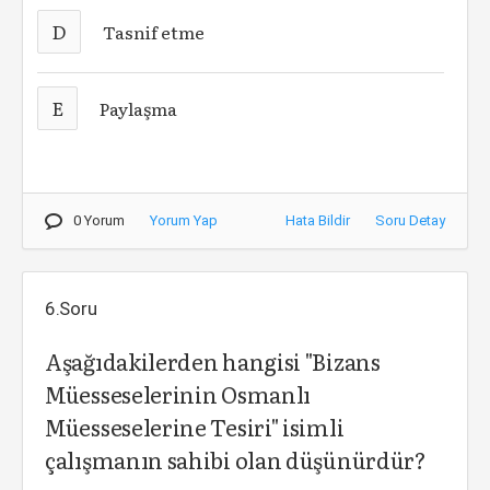
D
Tasnif etme
E
Paylaşma
0 Yorum
Yorum Yap
Hata Bildir
Soru Detay
6.Soru
Aşağıdakilerden hangisi "Bizans
Müesseselerinin Osmanlı
Müesseselerine Tesiri" isimli
çalışmanın sahibi olan düşünürdür?