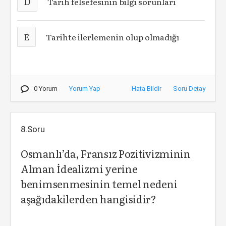
D
Tarih felsefesinin bilgi sorunları
E
Tarihte ilerlemenin olup olmadığı
0 Yorum
Yorum Yap
Hata Bildir
Soru Detay
8.Soru
Osmanlı’da, Fransız Pozitivizminin
Alman İdealizmi yerine
benimsenmesinin temel nedeni
aşağıdakilerden hangisidir?