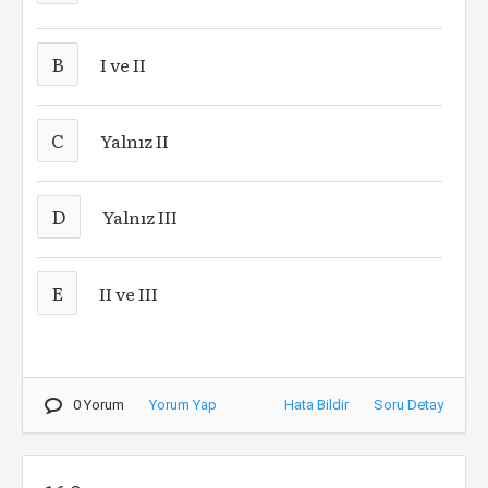
B
I ve II
C
Yalnız II
D
Yalnız III
E
II ve III
0 Yorum
Yorum Yap
Hata Bildir
Soru Detay