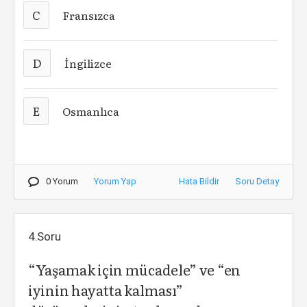
C
Fransızca
D
İngilizce
E
Osmanlıca
0 Yorum
Yorum Yap
Hata Bildir
Soru Detay
4.Soru
“Yaşamak için mücadele” ve “en
iyinin hayatta kalması”