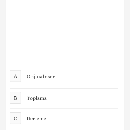
A
Orijinal eser
B
Toplama
C
Derleme