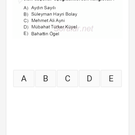
A
B
C
D
E