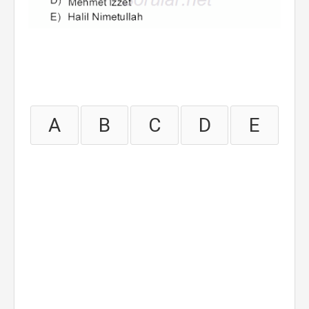
A
B
C
D
E