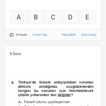
A
B
C
D
E
0 Yorum
Yorum Yap
Hata Bildir
Soru Detay
9.Soru