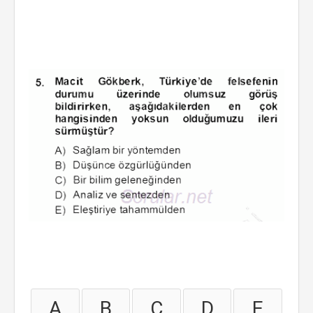
A
B
C
D
E