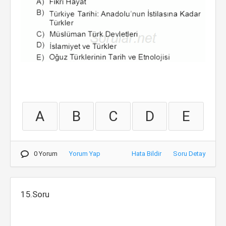
A
B
C
D
E
0 Yorum
Yorum Yap
Hata Bildir
Soru Detay
15.Soru