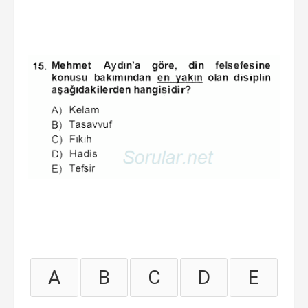
A
B
C
D
E