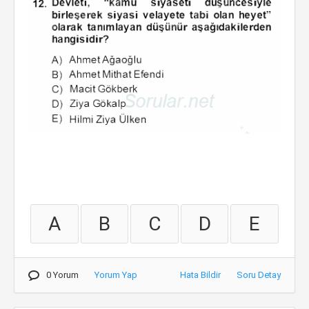
A
B
C
D
E
0 Yorum
Yorum Yap
Hata Bildir
Soru Detay