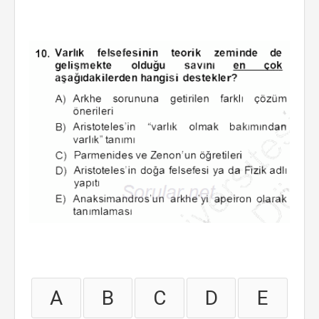
A
B
C
D
E