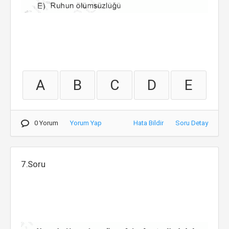
A
B
C
D
E
0 Yorum
Yorum Yap
Hata Bildir
Soru Detay
7.Soru