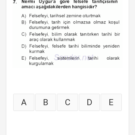
A
B
C
D
E