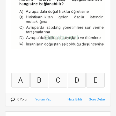
A
B
C
D
E
0 Yorum
Yorum Yap
Hata Bildir
Soru Detay