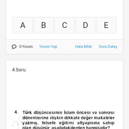
A
B
C
D
E
0 Yorum
Yorum Yap
Hata Bildir
Soru Detay
4.Soru