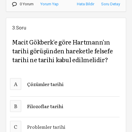
0 Yorum
Yorum Yap
Hata Bildir
Soru Detay
3.Soru
Macit Gökberk'e göre Hartmann'ın
tarihi görüşünden hareketle felsefe
tarihi ne tarihi kabul edilmelidir?
A
Çözümler tarihi
B
Filozoflar tarihi
C
Problemler tarihi