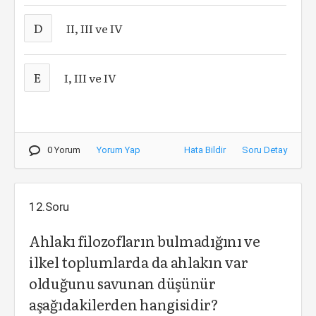
D
II, III ve IV
E
I, III ve IV
0 Yorum
Yorum Yap
Hata Bildir
Soru Detay
12.Soru
Ahlakı filozofların bulmadığını ve
ilkel toplumlarda da ahlakın var
olduğunu savunan düşünür
aşağıdakilerden hangisidir?