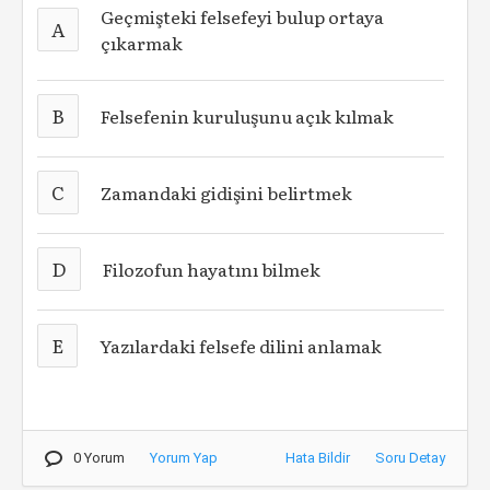
Geçmişteki felsefeyi bulup ortaya
A
çıkarmak
B
Felsefenin kuruluşunu açık kılmak
C
Zamandaki gidişini belirtmek
D
Filozofun hayatını bilmek
E
Yazılardaki felsefe dilini anlamak
0 Yorum
Yorum Yap
Hata Bildir
Soru Detay