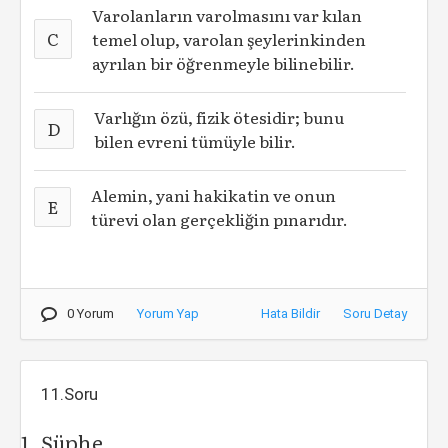
Varolanların varolmasını var kılan
C
temel olup, varolan şeylerinkinden
ayrılan bir öğrenmeyle bilinebilir.
Varlığın özü, fizik ötesidir; bunu
D
bilen evreni tümüyle bilir.
Alemin, yani hakikatin ve onun
E
türevi olan gerçekliğin pınarıdır.
0 Yorum
Yorum Yap
Hata Bildir
Soru Detay
11.Soru
Şüphe