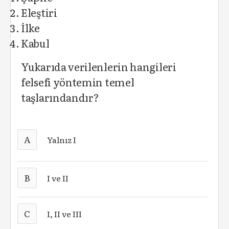
Eleştiri
İlke
Kabul
Yukarıda verilenlerin hangileri
felsefi yöntemin temel
taşlarındandır?
A
Yalnız I
B
I ve II
C
I, II ve III