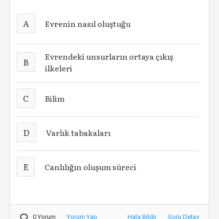
A
Evrenin nasıl oluştuğu
Evrendeki unsurların ortaya çıkış
B
ilkeleri
C
Bilim
D
Varlık tabakaları
E
Canlılığın oluşum süreci
0 Yorum
Yorum Yap
Hata Bildir
Soru Detay