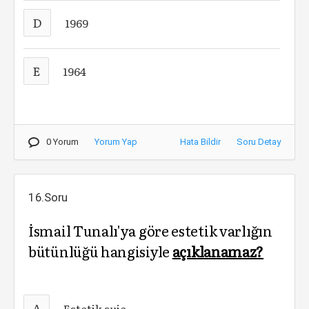
D
1969
E
1964
0 Yorum
Yorum Yap
Hata Bildir
Soru Detay
16.Soru
İsmail Tunalı'ya göre estetik varlığın
bütünlüğü hangisiyle
açıklanamaz?
A
Estetik suje