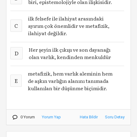
biri, epistemolojiyle olan ilişkisidir.
ilk felsefe ile ilahiyat arasındaki
C
ayırım çok önemlidir ve metafizik,
ilahiyat değildir.
Her şeyin ilk çıkışı ve son dayanağı
D
olan varlık, kendinden menkuldür
metafizik, hem varlık aleminin hem
E
de aşkın varlığın alanını tanımada
kullanılan bir düşünme biçimidir.
0 Yorum
Yorum Yap
Hata Bildir
Soru Detay