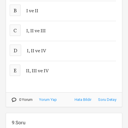
B
I ve II
C
I, II ve III
D
I, II ve IV
E
II, III ve IV
0 Yorum
Yorum Yap
Hata Bildir
Soru Detay
9.Soru