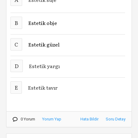
B
Estetik obje
C
Estetik güzel
D
Estetik yargı
E
Estetik tavır
0 Yorum
Yorum Yap
Hata Bildir
Soru Detay