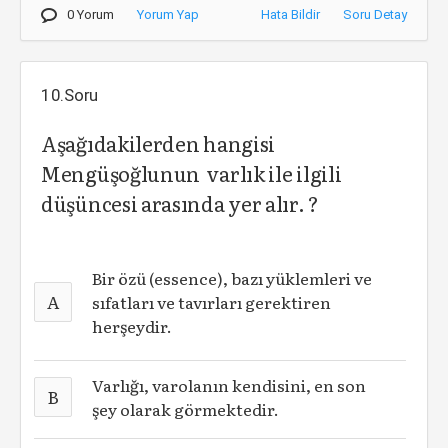
0 Yorum
Yorum Yap
Hata Bildir
Soru Detay
10.Soru
Aşağıdakilerden hangisi
Mengüşoğlunun varlık ile ilgili
düşüncesi arasında yer alır. ?
Bir özü (essence), bazı yüklemleri ve
A
sıfatları ve tavırları gerektiren
herşeydir.
Varlığı, varolanın kendisini, en son
B
şey olarak görmektedir.