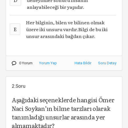
deneyimler sonucu insanın
anlayabileceği bir yapıdır.
Her bilginin, bilen ve bilinen olmak
E
üzere iki unsuru vardır.Bilgi de bu iki
unsur arasındaki bağdan çıkar.
0 Yorum
Yorum Yap
Hata Bildir
Soru Detay
2.Soru
Aşağıdaki seçeneklerde hangisi Ömer
Naci Soykan’ın bilme tarzları olarak
tanımladığı unsurlar arasında yer
almamaktadır?