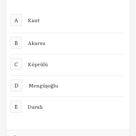
A
Kant
B
Akarsu
C
Köprülü
D
Mengüşoğlu
E
Duralı