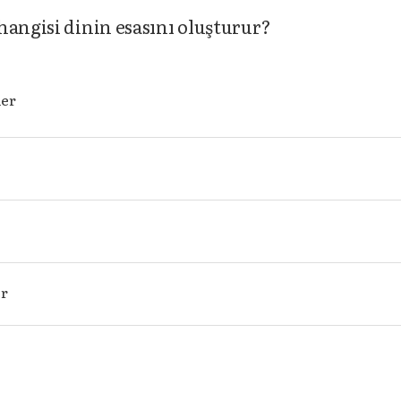
hangisi dinin esasını oluşturur?
ler
er