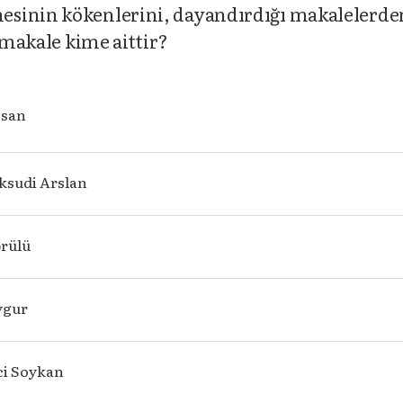
esinin kökenlerini, dayandırdığı makalelerde
r makale kime aittir?
ssan
ksudi Arslan
rülü
ygur
i Soykan