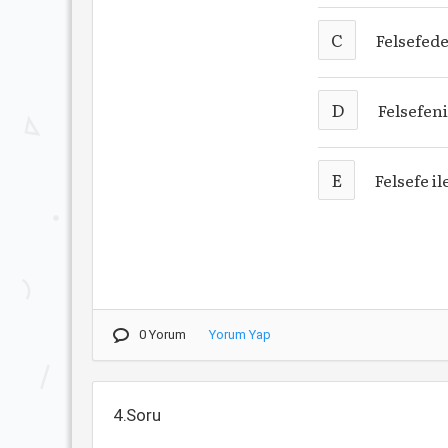
C
Felsefed
D
Felsefeni
E
Felsefe i
0 Yorum
Yorum Yap
4.Soru