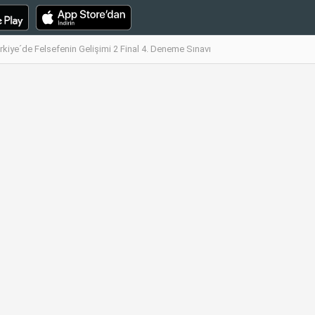
rkiye´de Felsefenin Gelişimi 2 Final 4. Deneme Sınavı