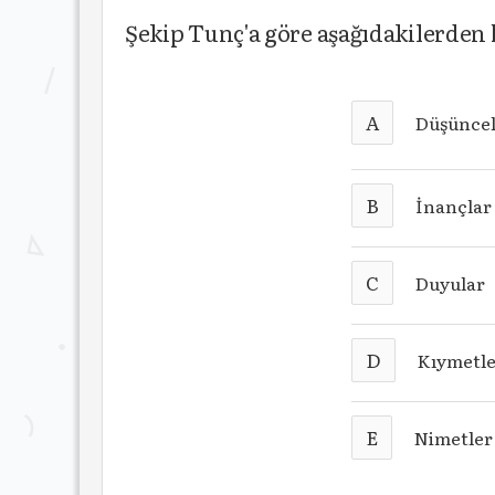
Şekip Tunç'a göre aşağıdakilerden 
A
Düşünce
B
İnançlar
C
Duyular
D
Kıymetl
E
Nimetler