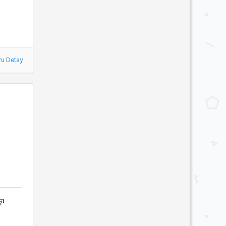
ru Detay
şı