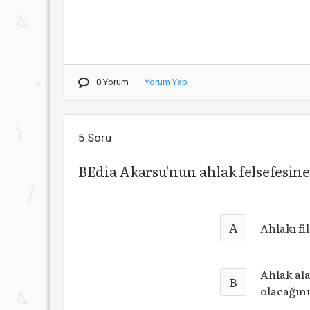
0 Yorum
Yorum Yap
5.Soru
BEdia Akarsu'nun ahlak felsefesine
A
Ahlakı fi
Ahlak ala
B
olacağını