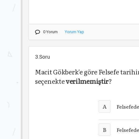
0 Yorum
Yorum Yap
3.Soru
Macit Gökberk'e göre Felsefe tarih
seçenekte
verilmemiştir
?
A
Felsefede
B
Felsefed