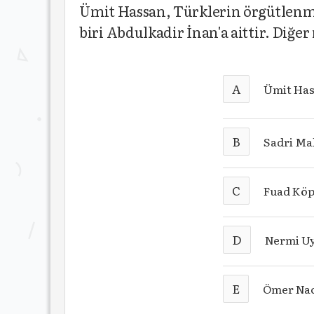
Ümit Hassan, Türklerin örgütlenm
biri Abdulkadir İnan'a aittir. Diğe
A
Ümit Ha
B
Sadri Ma
C
Fuad Köp
D
Nermi U
E
Ömer Nac