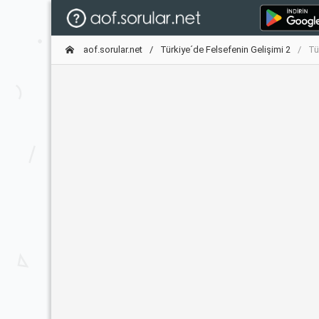
aof.sorular.net
Türkiye´de Felsefenin Gelişimi 2
Tü