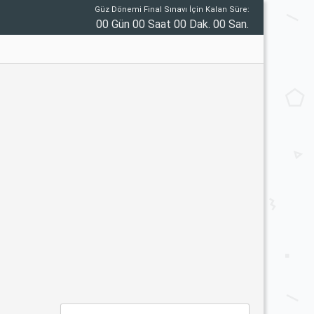
Güz Dönemi Final Sınavı İçin Kalan Süre:
00 Gün 00 Saat 00 Dak. 00 San.