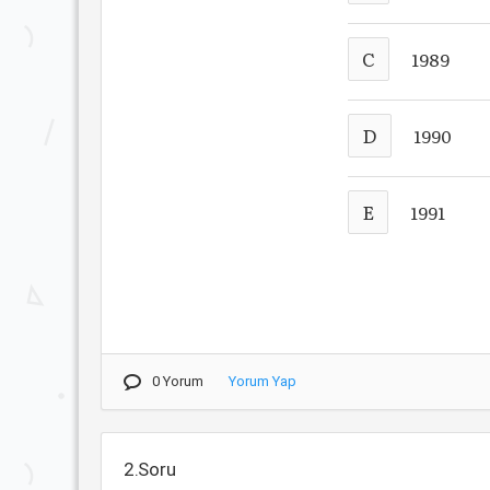
C
1989
D
1990
E
1991
0 Yorum
Yorum Yap
2.Soru