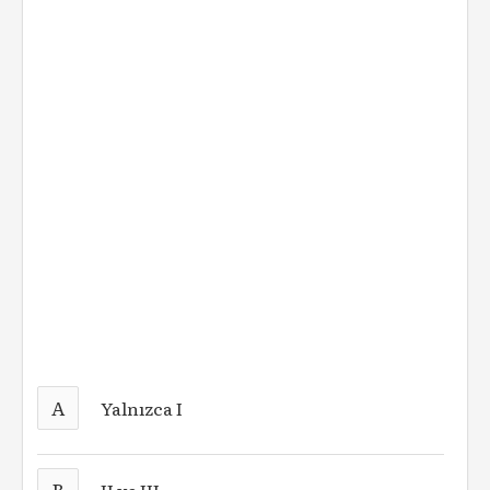
A
Yalnızca I
B