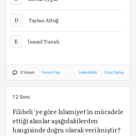
D
Taylan Altuğ
E
İsmail Tunalı
0 Yorum
Yorum Yap
Hata Bildir
Soru Detay
12.Soru
Filibeli 'ye göre İslamiyet'in mücadele
ettiği alanlar aşağıdakilerden
hangisinde doğru olarak verilmiştir?