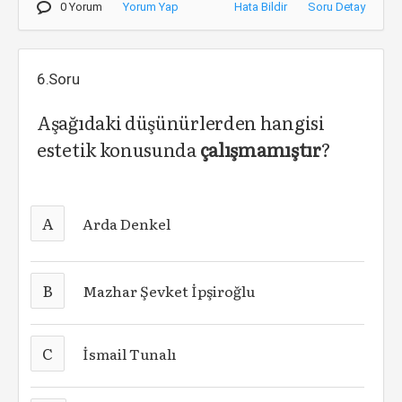
0 Yorum
Yorum Yap
Hata Bildir
Soru Detay
6.Soru
Aşağıdaki düşünürlerden hangisi
estetik konusunda
çalışmamıştır
?
A
Arda Denkel
B
Mazhar Şevket İpşiroğlu
C
İsmail Tunalı