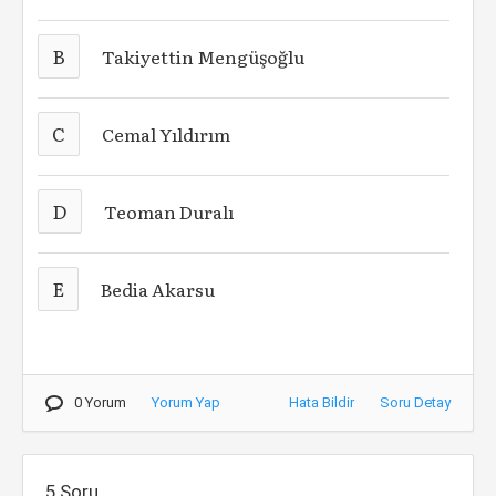
B
Takiyettin Mengüşoğlu
C
Cemal Yıldırım
D
Teoman Duralı
E
Bedia Akarsu
0 Yorum
Yorum Yap
Hata Bildir
Soru Detay
5.Soru