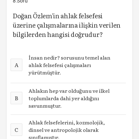
8.Soru
Doğan Özlem'in ahlak felsefesi
üzerine çalışmalarına ilişkin verilen
bilgilerden hangisi doğrudur?
İnsan nedir? sorusunu temel alan
A
ahlak felsefesi çalışmaları
yürütmüştür.
Ahlakın hep var olduğunu ve ilkel
B
toplumlarda dahi yer aldığını
savunmuştur.
Ahlak felsefelerini, kozmolojik,
C
dinsel ve antropolojik olarak
sınıflamıştır.