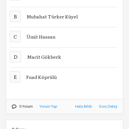
B
Mubahat Türker Küyel
C
Ümit Hassan
D
Macit Gökberk
E
Fuad Köprülü
0 Yorum
Yorum Yap
Hata Bildir
Soru Detay