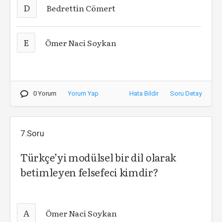
D
Bedrettin Cömert
E
Ömer Naci Soykan
0 Yorum
Yorum Yap
Hata Bildir
Soru Detay
7.Soru
Türkçe’yi modülsel bir dil olarak
betimleyen felsefeci kimdir?
A
Ömer Naci Soykan