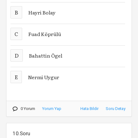
B
Hayri Bolay
C
Fuad Köprülü
D
Bahattin Ögel
E
Nermi Uygur
0 Yorum
Yorum Yap
Hata Bildir
Soru Detay
10.Soru