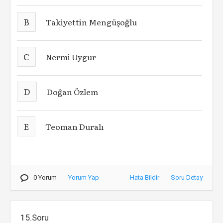
B
Takiyettin Mengüşoğlu
C
Nermi Uygur
D
Doğan Özlem
E
Teoman Duralı
0 Yorum
Yorum Yap
Hata Bildir
Soru Detay
15.Soru