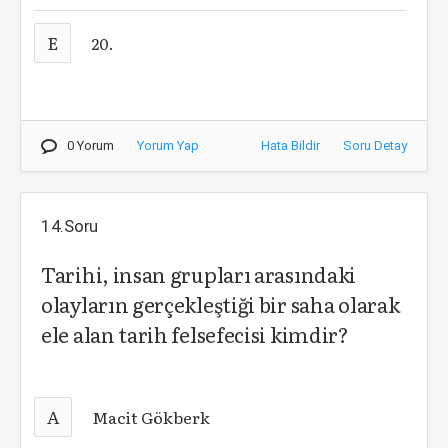
E
20.
0 Yorum
Yorum Yap
Hata Bildir
Soru Detay
14.Soru
Tarihi, insan grupları arasındaki
olayların gerçekleştiği bir saha olarak
ele alan tarih felsefecisi kimdir?
A
Macit Gökberk