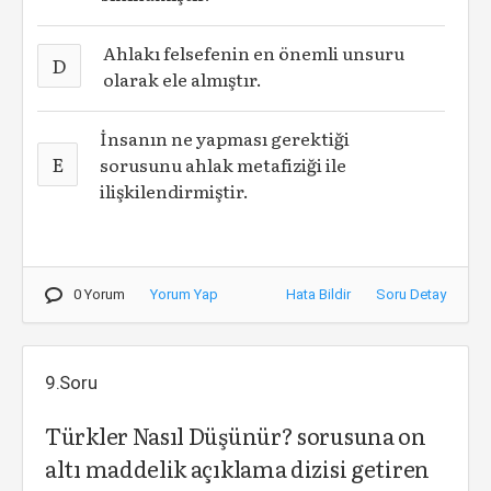
Ahlakı felsefenin en önemli unsuru
D
olarak ele almıştır.
İnsanın ne yapması gerektiği
E
sorusunu ahlak metafiziği ile
ilişkilendirmiştir.
0 Yorum
Yorum Yap
Hata Bildir
Soru Detay
9.Soru
Türkler Nasıl Düşünür? sorusuna on
altı maddelik açıklama dizisi getiren