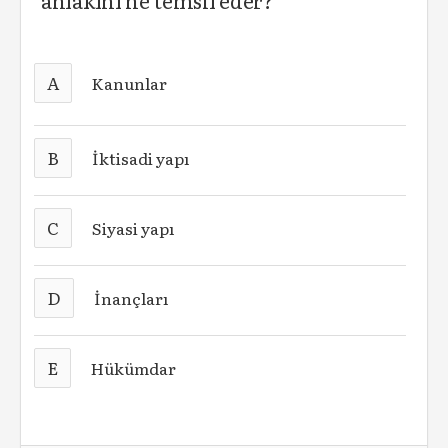
ahlakını ne temsil eder?
A
Kanunlar
B
İktisadi yapı
C
Siyasi yapı
D
İnançları
E
Hükümdar