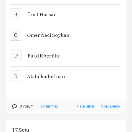
B
Ümit Hassan
C
Ömer Naci Soykan
D
Fuad Köprülü
E
Abdulkadir İnan
0 Yorum
Yorum Yap
Hata Bildir
Soru Detay
17.Soru