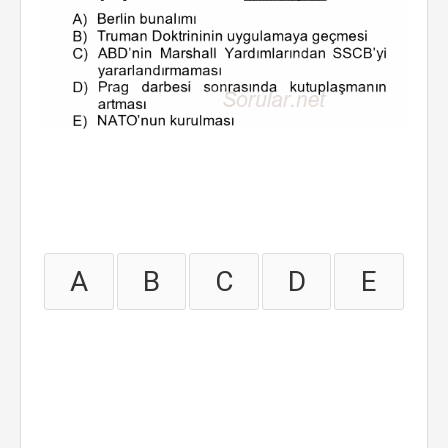
A
B
C
D
E