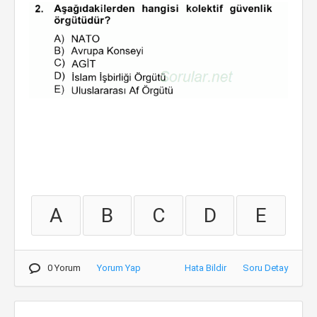
A
B
C
D
E
0 Yorum
Yorum Yap
Hata Bildir
Soru Detay