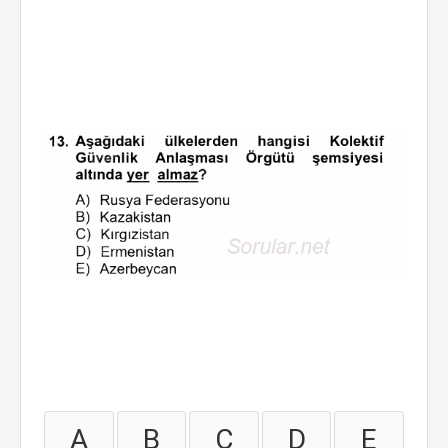
A
B
C
D
E