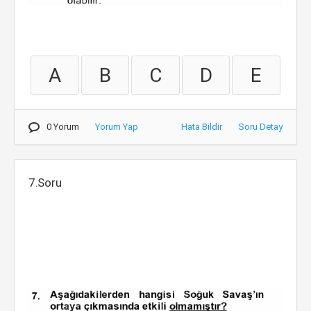
A
B
C
D
E
0 Yorum
Yorum Yap
Hata Bildir
Soru Detay
7.Soru