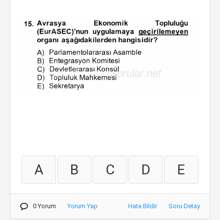
A
B
C
D
E
0 Yorum
Yorum Yap
Hata Bildir
Soru Detay