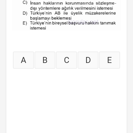
A
B
C
D
E