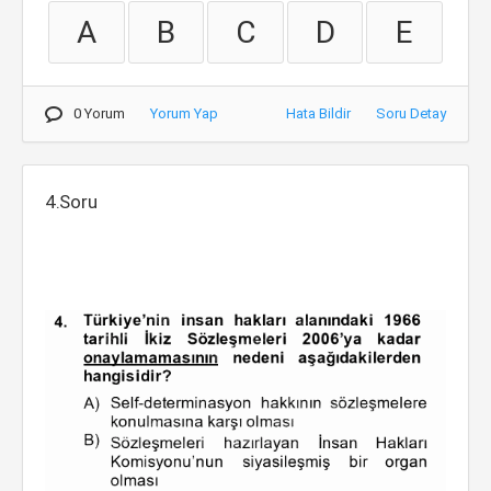
A
B
C
D
E
0 Yorum
Yorum Yap
Hata Bildir
Soru Detay
4.Soru