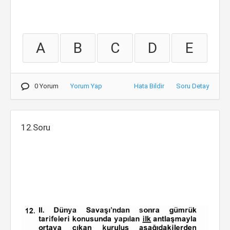
A
B
C
D
E
0 Yorum
Yorum Yap
Hata Bildir
Soru Detay
12.Soru