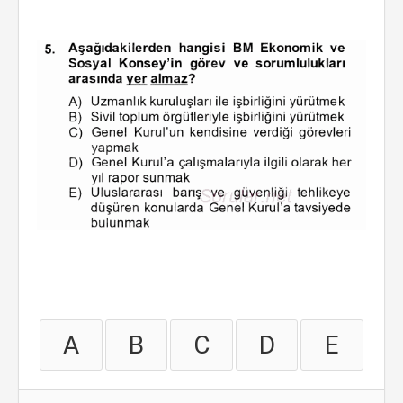
A
B
C
D
E