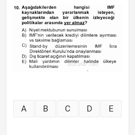
A
B
C
D
E