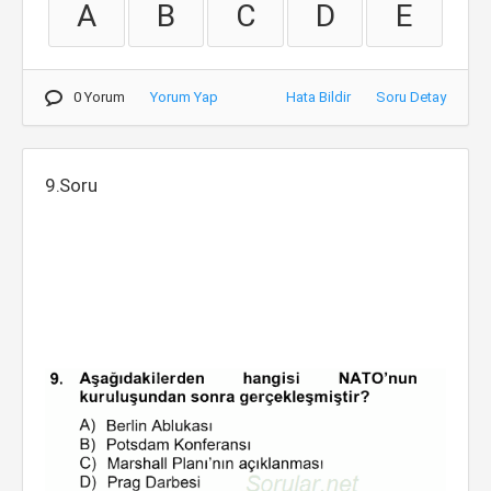
A
B
C
D
E
0 Yorum
Yorum Yap
Hata Bildir
Soru Detay
9.Soru