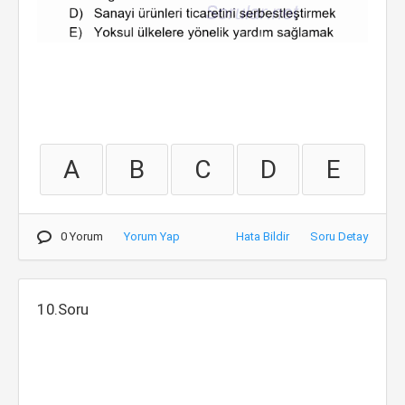
A
B
C
D
E
0 Yorum
Yorum Yap
Hata Bildir
Soru Detay
10.Soru