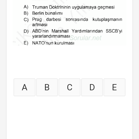
A
B
C
D
E