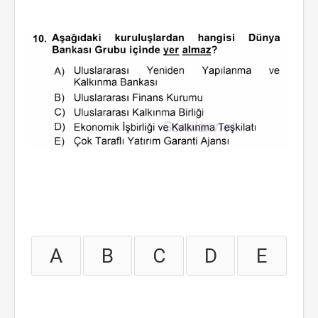
A
B
C
D
E