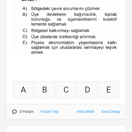
A
B
C
D
E
0 Yorum
Yorum Yap
Hata Bildir
Soru Detay