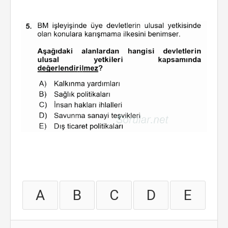
A
B
C
D
E