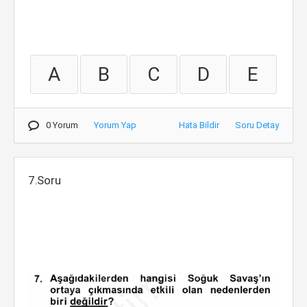
A
B
C
D
E
0 Yorum
Yorum Yap
Hata Bildir
Soru Detay
7.Soru