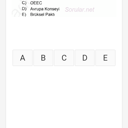
A
B
C
D
E