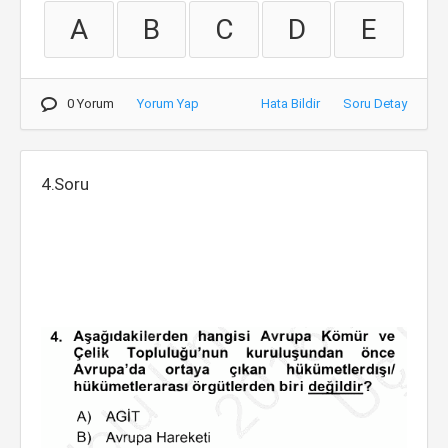
A
B
C
D
E
0 Yorum
Yorum Yap
Hata Bildir
Soru Detay
4.Soru