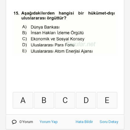
A
B
C
D
E
0 Yorum
Yorum Yap
Hata Bildir
Soru Detay