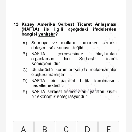
A
B
C
D
E