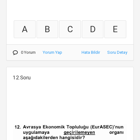
A
B
C
D
E
0 Yorum
Yorum Yap
Hata Bildir
Soru Detay
12.Soru