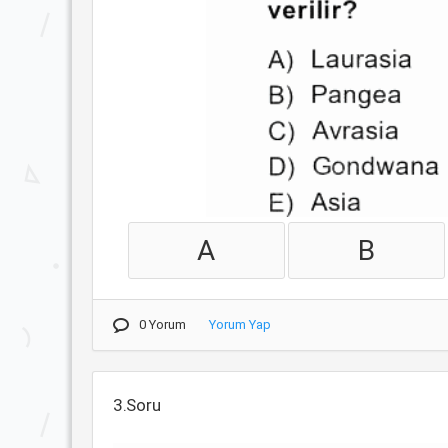
A
B
0 Yorum
Yorum Yap
3.Soru