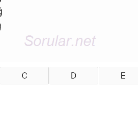
C
D
E