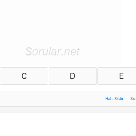
C
D
E
Hata Bildir
So