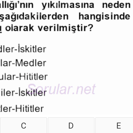
C
D
E