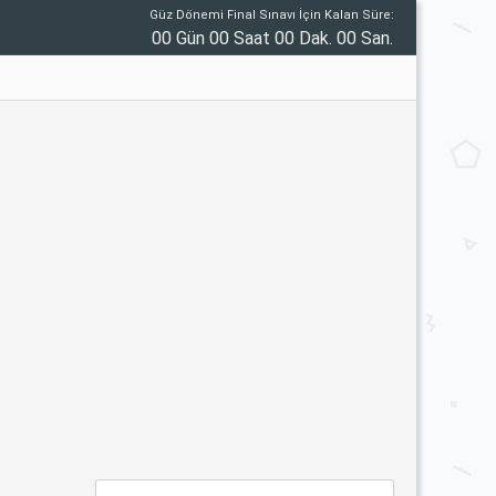
Güz Dönemi Final Sınavı İçin Kalan Süre:
00 Gün 00 Saat 00 Dak. 00 San.