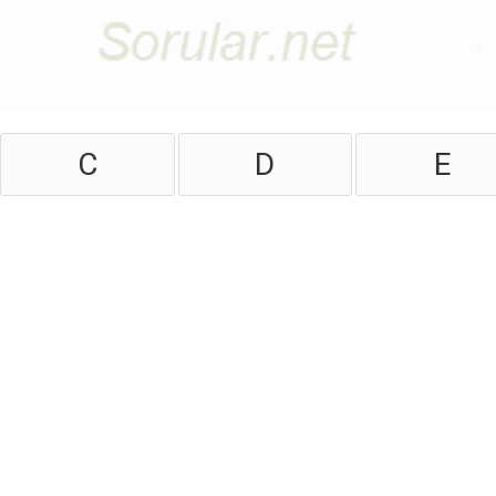
C
D
E