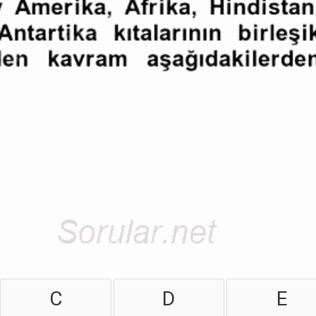
C
D
E