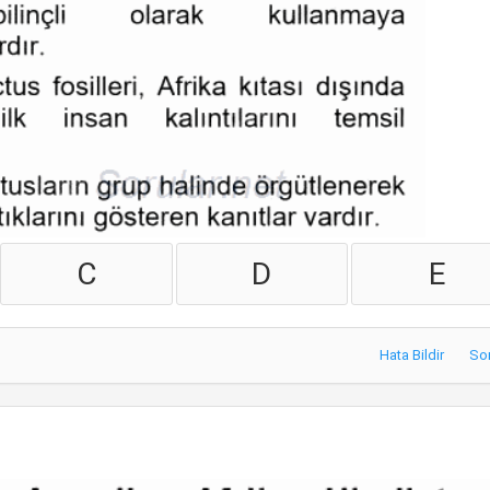
C
D
E
Hata Bildir
So