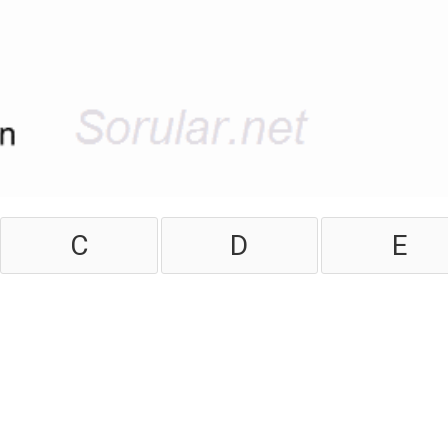
C
D
E