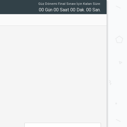
Güz Dönemi Final Sınavı İçin Kalan Süre:
00 Gün 00 Saat 00 Dak. 00 San.