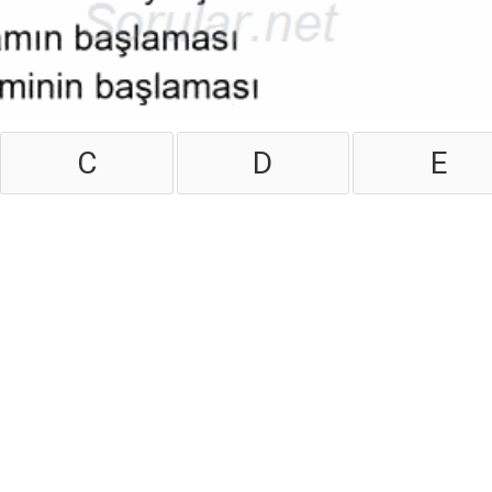
C
D
E