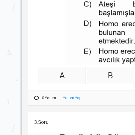
A
B
0 Yorum
Yorum Yap
3.Soru