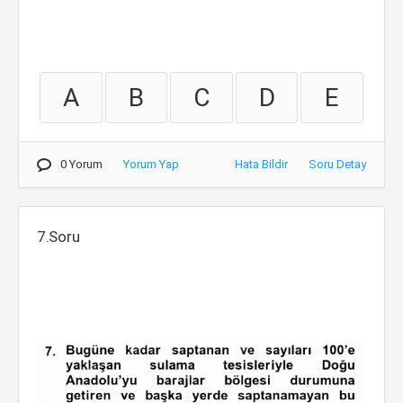
A
B
C
D
E
0 Yorum
Yorum Yap
Hata Bildir
Soru Detay
7.Soru