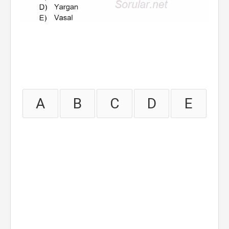
A
B
C
D
E