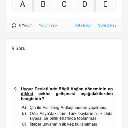
A
B
C
D
E
0 Yorum
Yorum Yap
Hata Bildir
Soru Detay
9.Soru