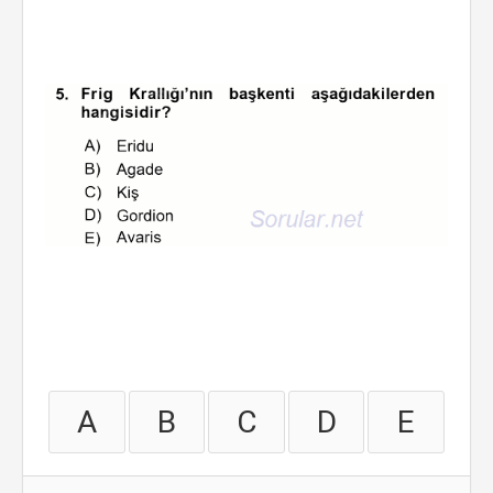
A
B
C
D
E