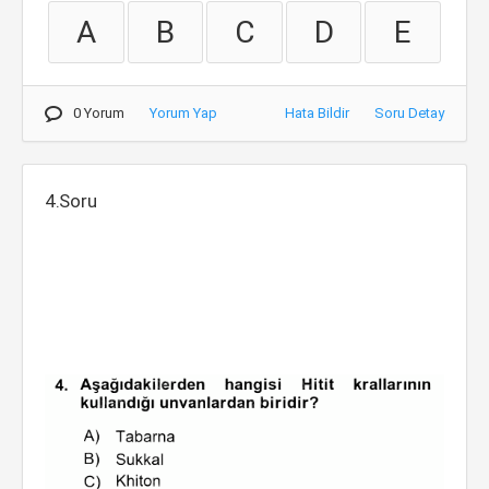
A
B
C
D
E
0 Yorum
Yorum Yap
Hata Bildir
Soru Detay
4.Soru