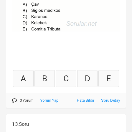
A
B
C
D
E
0 Yorum
Yorum Yap
Hata Bildir
Soru Detay
13.Soru