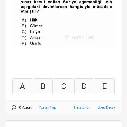
A
B
C
D
E
0 Yorum
Yorum Yap
Hata Bildir
Soru Detay