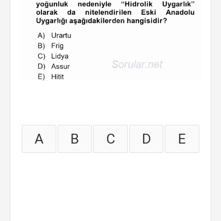
A
B
C
D
E