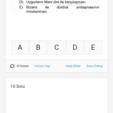
A
B
C
D
E
0 Yorum
Yorum Yap
Hata Bildir
Soru Detay
10.Soru