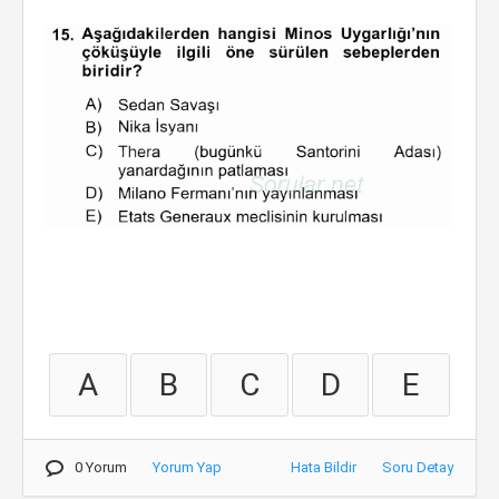
A
B
C
D
E
0 Yorum
Yorum Yap
Hata Bildir
Soru Detay