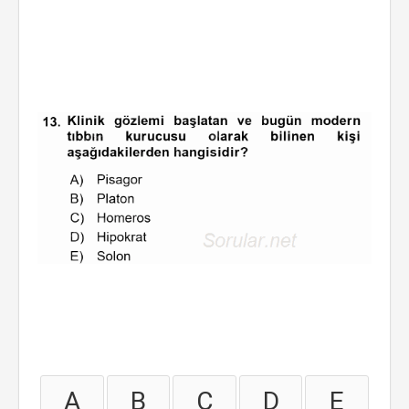
A
B
C
D
E