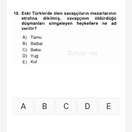
A
B
C
D
E