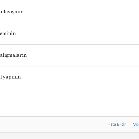
nlayışının
teminin
çalışmaların
l yapının
Hata Bildir
So