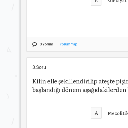
Edebiyat
0 Yorum
Yorum Yap
3.Soru
Kilin elle şekillendirilip ateşte p
başlandığı dönem aşağıdakilerden 
A
Mezoliti