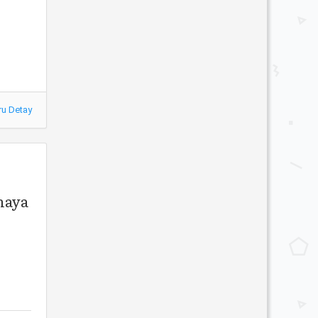
ru Detay
lmaya