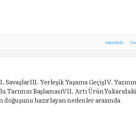
Hata Bildir
So
II. SavaşlarIII. Yerleşik Yaşama GeçişIV. Yazını
Sulu Tarımın BaşlamasıVII. Artı ÜrünYukarıdak
ın doğuşunu hazırlayan nedenler arasında