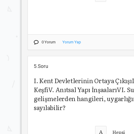
0 Yorum
Yorum Yap
5.Soru
I. Kent Devletlerinin Ortaya Çıkışı
KeşfiV. Anıtsal Yapı İnşaalarıVI. 
gelişmelerden hangileri, uygarlığ
sayılabilir?
A
Hepsi