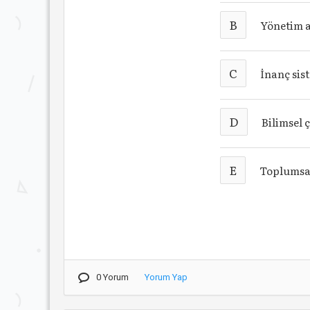
B
Yönetim a
C
İnanç sis
D
Bilimsel 
E
Toplumsa
0 Yorum
Yorum Yap