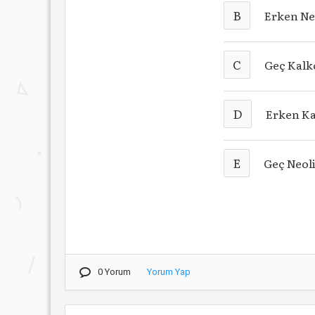
B
Erken Ne
C
Geç Kalko
D
Erken Ka
E
Geç Neoli
0 Yorum
Yorum Yap