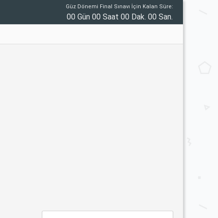
Güz Dönemi Final Sınavı İçin Kalan Süre:
00 Gün 00 Saat 00 Dak. 00 San.