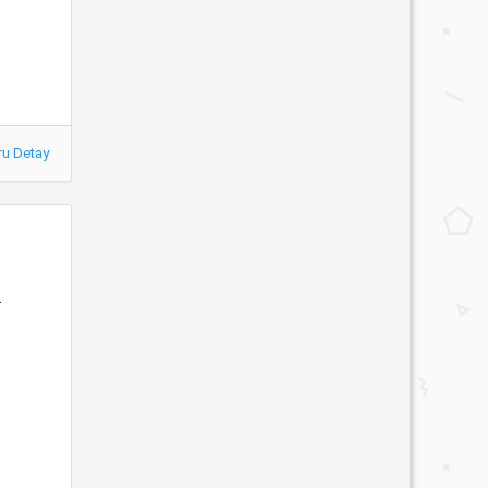
ru Detay
n
i