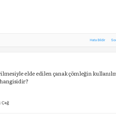
Hata Bildir
So
işirilmesiyle elde edilen çanak çömleğin kullanı
hangisidir?
k Çağ