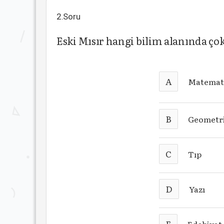
2.Soru
Eski Mısır hangi bilim alanında çok
A
Matemat
B
Geometr
C
Tıp
D
Yazı
E