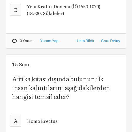
Yeni Krallık Dönemi (İÖ 1550-1070)
E
(18.-20. Sülaleler)
0 Yorum
Yorum Yap
Hata Bildir
Soru Detay
15.Soru
Afrika kıtası dışında bulunun ilk
insan kalıntılarını aşağıdakilerden
hangisi temsil eder?
A
Homo Erectus