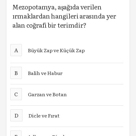
Mezopotamya, aşağıda verilen
ırmaklardan hangileri arasında yer
alan coğrafi bir terimdir?
A
Büyük Zap ve Küçük Zap
B
Balih ve Habur
C
Garzan ve Botan
D
Dicle ve Fırat