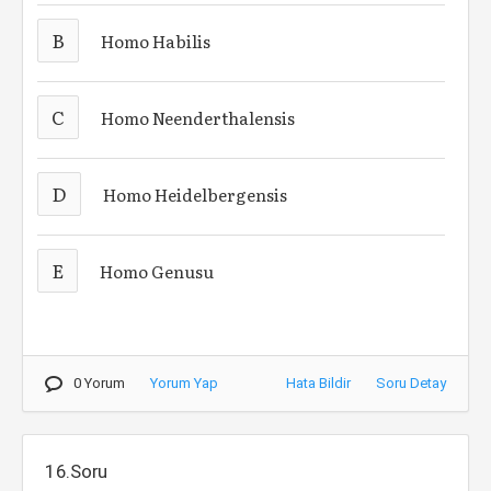
B
Homo Habilis
C
Homo Neenderthalensis
D
Homo Heidelbergensis
E
Homo Genusu
0 Yorum
Yorum Yap
Hata Bildir
Soru Detay
16.Soru