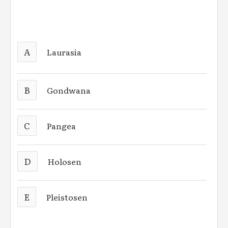
A
Laurasia
B
Gondwana
C
Pangea
D
Holosen
E
Pleistosen