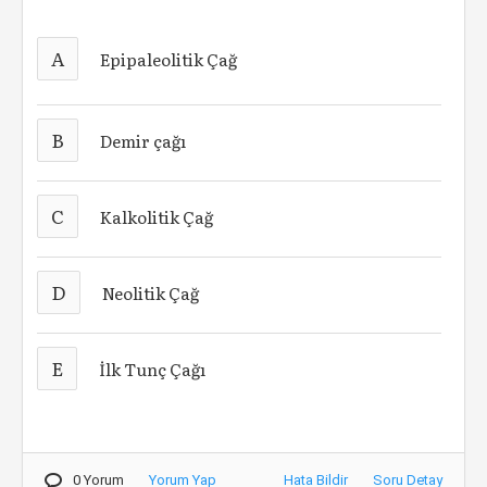
A
Epipaleolitik Çağ
B
Demir çağı
C
Kalkolitik Çağ
D
Neolitik Çağ
E
İlk Tunç Çağı
0 Yorum
Yorum Yap
Hata Bildir
Soru Detay