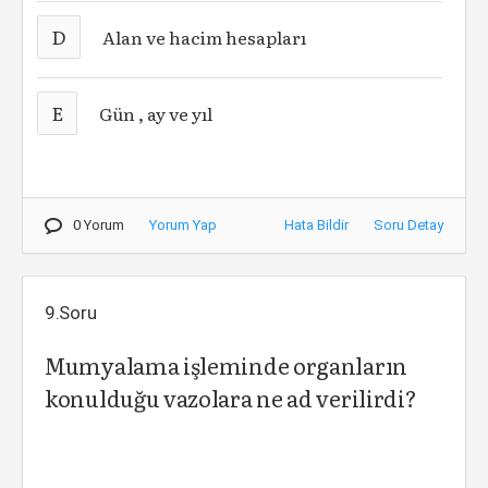
D
Alan ve hacim hesapları
E
Gün , ay ve yıl
0 Yorum
Yorum Yap
Hata Bildir
Soru Detay
9.Soru
Mumyalama işleminde organların
konulduğu vazolara ne ad verilirdi?