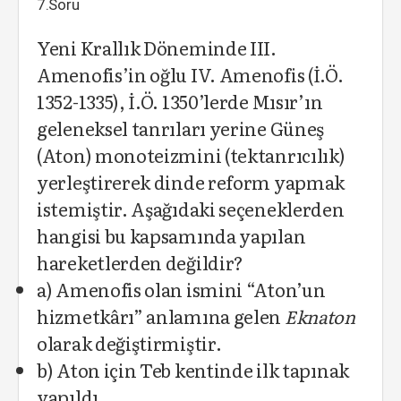
7.Soru
Yeni Krallık Döneminde III.
Amenofis’in oğlu IV. Amenofis (İ.Ö.
1352-1335), İ.Ö. 1350’lerde Mısır’ın
geleneksel tanrıları yerine Güneş
(Aton) monoteizmini (tektanrıcılık)
yerleştirerek dinde reform yapmak
istemiştir. Aşağıdaki seçeneklerden
hangisi bu kapsamında yapılan
hareketlerden değildir?
a) Amenofis olan ismini “Aton’un
hizmetkârı” anlamına gelen
Eknaton
olarak değiştirmiştir.
b) Aton için Teb kentinde ilk tapınak
yapıldı.