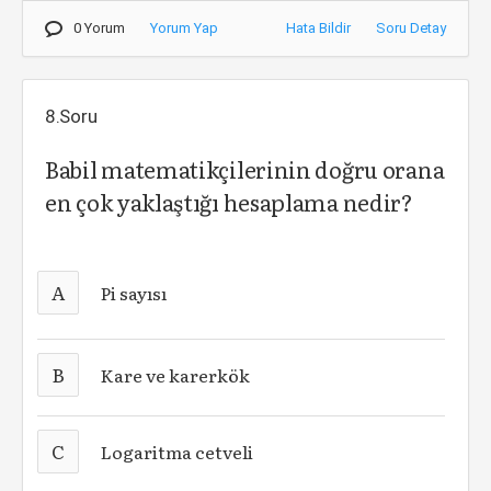
0 Yorum
Yorum Yap
Hata Bildir
Soru Detay
8.Soru
Babil matematikçilerinin doğru orana
en çok yaklaştığı hesaplama nedir?
A
Pi sayısı
B
Kare ve karerkök
C
Logaritma cetveli