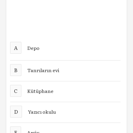
A
Depo
B
Tanrıların evi
C
Kütüphane
D
Yazıcı okulu
E
Arşiv