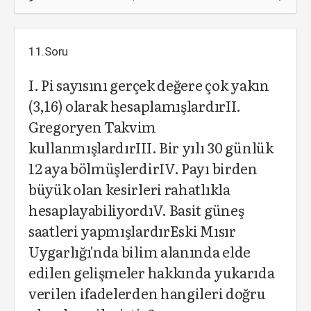
11.Soru
I. Pi sayısını gerçek değere çok yakın
(3,16) olarak hesaplamışlardırII.
Gregoryen Takvim
kullanmışlardırIII. Bir yılı 30 günlük
12 aya bölmüşlerdirIV. Payı birden
büyük olan kesirleri rahatlıkla
hesaplayabiliyordıV. Basit güneş
saatleri yapmışlardırEski Mısır
Uygarlığı'nda bilim alanında elde
edilen gelişmeler hakkında yukarıda
verilen ifadelerden hangileri doğru