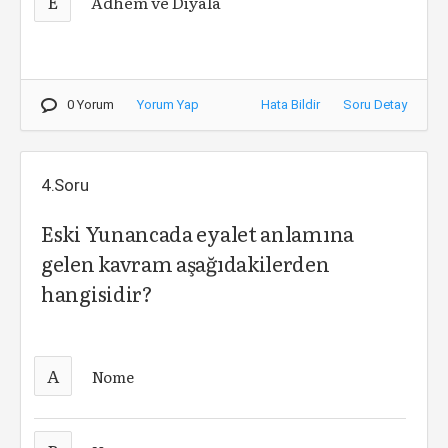
E
Adhem ve Diyala
0 Yorum
Yorum Yap
Hata Bildir
Soru Detay
4.Soru
Eski Yunancada eyalet anlamına
gelen kavram aşağıdakilerden
hangisidir?
A
Nome