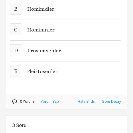
B
Hominidler
C
Homininler
D
Prosimiyenler
E
Pleistosenler
0 Yorum
Yorum Yap
Hata Bildir
Soru Detay
3.Soru