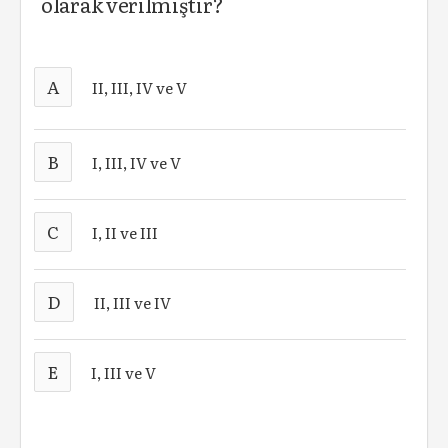
olarak verilmiştir?
A
II, III, IV ve V
B
I, III, IV ve V
C
I, II ve III
D
II, III ve IV
E
I, III ve V