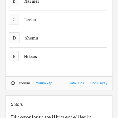
B
Narmer
C
Levha
D
Shemu
E
Hiksos
0 Yorum
Yorum Yap
Hata Bildir
Soru Detay
5.Soru
Dinozorların ve ilk memelilerin