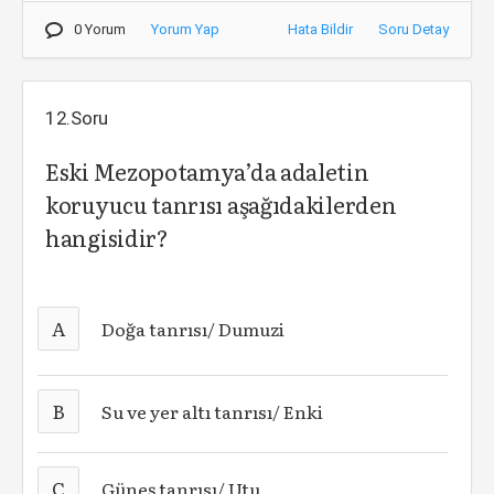
0 Yorum
Yorum Yap
Hata Bildir
Soru Detay
12.Soru
Eski Mezopotamya’da adaletin
koruyucu tanrısı aşağıdakilerden
hangisidir?
A
Doğa tanrısı/ Dumuzi
B
Su ve yer altı tanrısı/ Enki
C
Güneş tanrısı/ Utu