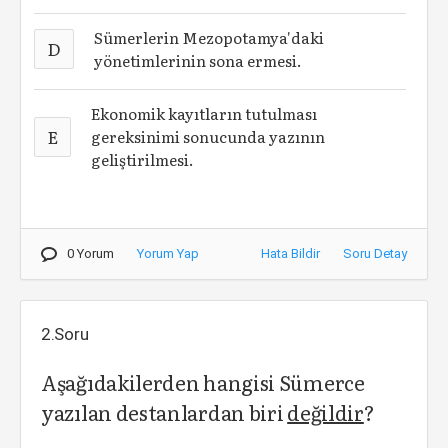
Sümerlerin Mezopotamya'daki
D
yönetimlerinin sona ermesi.
Ekonomik kayıtların tutulması
E
gereksinimi sonucunda yazının
geliştirilmesi.
0 Yorum
Yorum Yap
Hata Bildir
Soru Detay
2.Soru
Aşağıdakilerden hangisi Sümerce
yazılan destanlardan biri
değildir
?