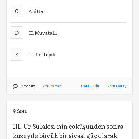
C
Anitta
D
II.Muvatalli
E
III.Hattuşili
0 Yorum
Yorum Yap
Hata Bildir
Soru Detay
9.Soru
III. Ur Sülalesi’nin çöküşünden sonra
kuzeyde büyük bir siyasi güç olarak