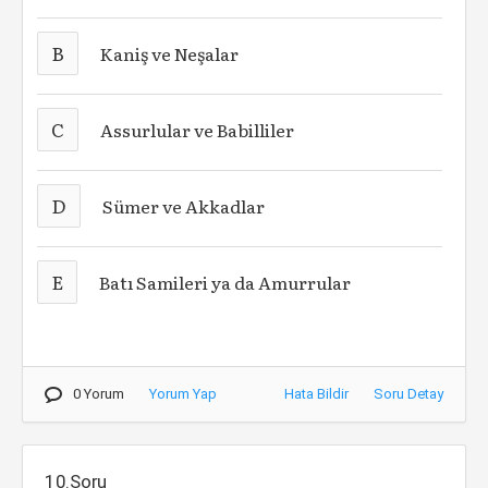
B
Kaniş ve Neşalar
C
Assurlular ve Babilliler
D
Sümer ve Akkadlar
E
Batı Samileri ya da Amurrular
0 Yorum
Yorum Yap
Hata Bildir
Soru Detay
10.Soru