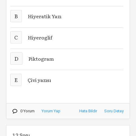
B
Hiyeratik Yazı
C
Hiyeroglif
D
Piktogram
E
Çivi yazısı
0 Yorum
Yorum Yap
Hata Bildir
Soru Detay
12.Soru