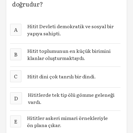
doğrudur?
Hitit Devleti demokratik ve sosyal bir
A
yapıya sahipti.
Hitit toplumunun en küçük birimini
B
klanlar oluşturmaktaydı.
C
Hitit dini çok tanrılı bir dindi.
Hititlerde tek tip ölü gömme geleneği
D
vardı.
Hititler askeri mimari örnekleriyle
E
ön plana çıkar.