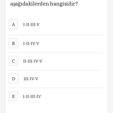
aşağıdakilerden hangisidir?
A
I-II-III-V
B
I-II-IV-V
C
II-III-IV-V
D
III-IV-V
E
I-II-III-IV