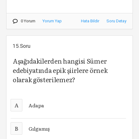
0 Yorum
Yorum Yap
Hata Bildir
Soru Detay
15.Soru
Aşağıdakilerden hangisi Sümer
edebiyatında epik şiirlere örnek
olarak gösterilemez?
A
Adapa
B
Gılgamış