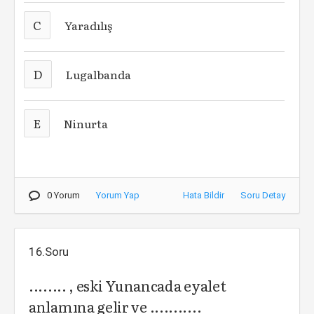
C
Yaradılış
D
Lugalbanda
E
Ninurta
0 Yorum
Yorum Yap
Hata Bildir
Soru Detay
16.Soru
........ , eski Yunancada eyalet
anlamına gelir ve ...........