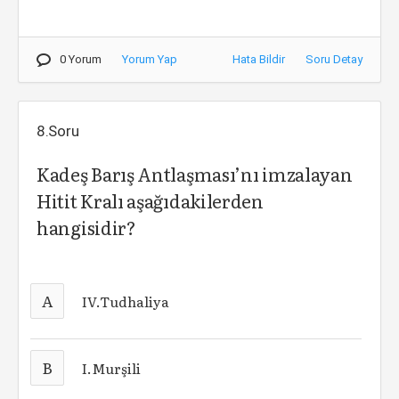
0 Yorum
Yorum Yap
Hata Bildir
Soru Detay
8.Soru
Kadeş Barış Antlaşması’nı imzalayan
Hitit Kralı aşağıdakilerden
hangisidir?
A
IV.Tudhaliya
B
I.Murşili