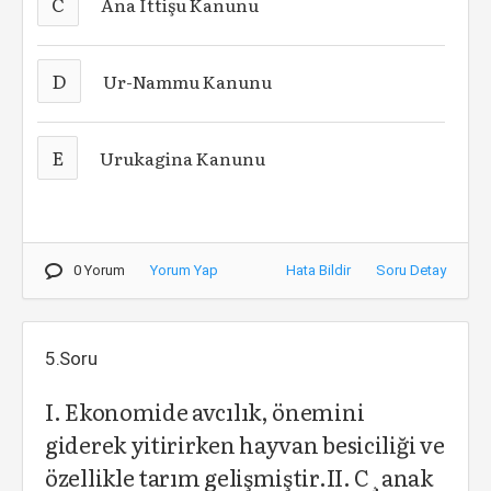
C
Ana İttişu Kanunu
D
Ur-Nammu Kanunu
E
Urukagina Kanunu
0 Yorum
Yorum Yap
Hata Bildir
Soru Detay
5.Soru
I. Ekonomide avcılık, önemini
giderek yitirirken hayvan besiciliği ve
özellikle tarım gelişmiştir.II. C¸anak