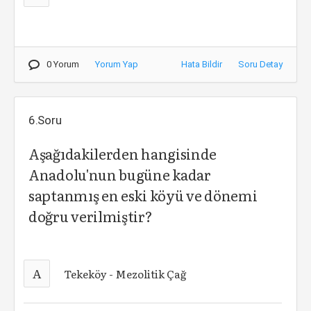
0 Yorum
Yorum Yap
Hata Bildir
Soru Detay
6.Soru
Aşağıdakilerden hangisinde
Anadolu'nun bugüne kadar
saptanmış en eski köyü ve dönemi
doğru verilmiştir?
A
Tekeköy - Mezolitik Çağ