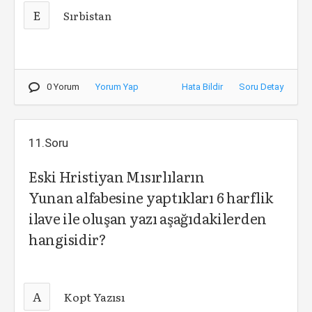
E
Sırbistan
0 Yorum
Yorum Yap
Hata Bildir
Soru Detay
11.Soru
Eski Hristiyan Mısırlıların
Yunan alfabesine yaptıkları 6 harflik
ilave ile oluşan yazı aşağıdakilerden
hangisidir?
A
Kopt Yazısı