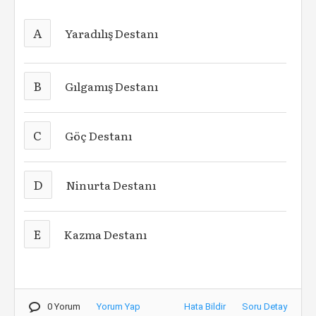
A
Yaradılış Destanı
B
Gılgamış Destanı
C
Göç Destanı
D
Ninurta Destanı
E
Kazma Destanı
0 Yorum
Yorum Yap
Hata Bildir
Soru Detay