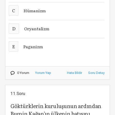
C
Hümanizm
D
Oryantalizm
E
Paganizm
0 Yorum
Yorum Yap
Hata Bildir
Soru Detay
11.Soru
Göktürklerin kuruluşunun ardından
Bumin Kağan'ın ülkenin batısını