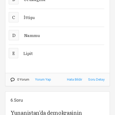
C
İttişu
D
Nammu
E
Lipit
0 Yorum
Yorum Yap
Hata Bildir
Soru Detay
6.Soru
Yunanistan'da demokrasinin