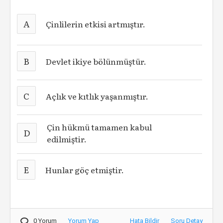
A
Çinlilerin etkisi artmıştır.
B
Devlet ikiye bölünmüştür.
C
Açlık ve kıtlık yaşanmıştır.
Çin hükmü tamamen kabul
D
edilmiştir.
E
Hunlar göç etmiştir.
0 Yorum
Yorum Yap
Hata Bildir
Soru Detay