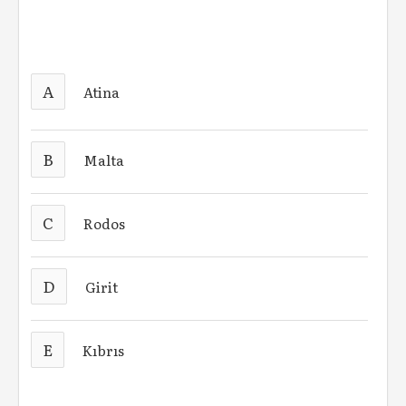
A
Atina
B
Malta
C
Rodos
D
Girit
E
Kıbrıs