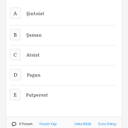
A
Şintoist
B
Şaman
C
Ateist
D
Pagan
E
Putperest
0 Yorum
Yorum Yap
Hata Bildir
Soru Detay