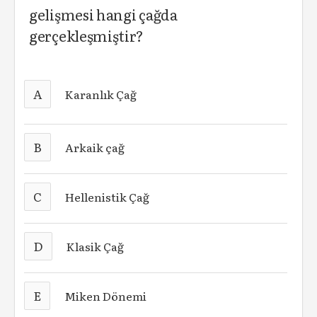
gelişmesi hangi çağda
gerçekleşmiştir?
A
Karanlık Çağ
B
Arkaik çağ
C
Hellenistik Çağ
D
Klasik Çağ
E
Miken Dönemi