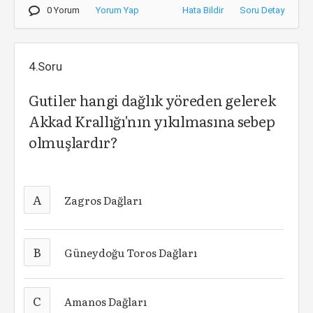
0 Yorum
Yorum Yap
Hata Bildir
Soru Detay
4.Soru
Gutiler hangi dağlık yöreden gelerek
Akkad Krallığı'nın yıkılmasına sebep
olmuşlardır?
A
Zagros Dağları
B
Güneydoğu Toros Dağları
C
Amanos Dağları