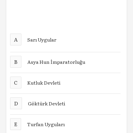
A
Sarı Uygular
B
Asya Hun İmparatorluğu
C
Kutluk Devleti
D
Göktürk Devleti
E
Turfan Uyguları