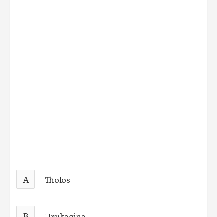
A
Tholos
B
Urukagina