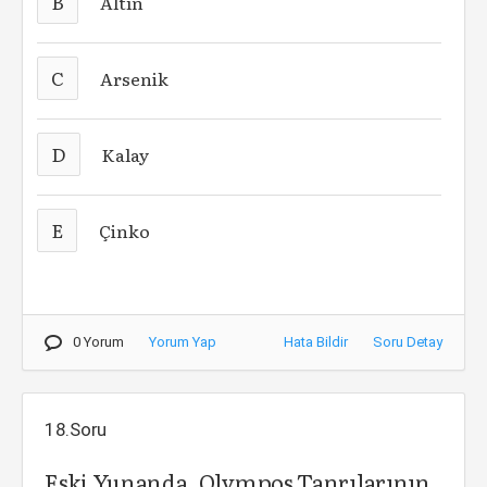
B
Altın
C
Arsenik
D
Kalay
E
Çinko
0 Yorum
Yorum Yap
Hata Bildir
Soru Detay
18.Soru
Eski Yunanda, Olympos Tanrılarının