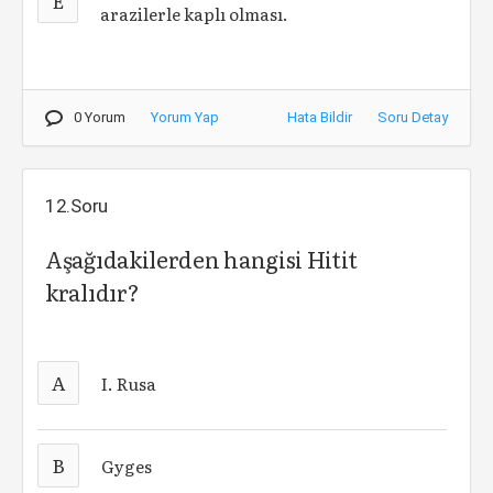
E
arazilerle kaplı olması.
0 Yorum
Yorum Yap
Hata Bildir
Soru Detay
12.Soru
Aşağıdakilerden hangisi Hitit
kralıdır?
A
I. Rusa
B
Gyges