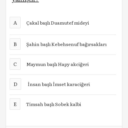
A
Çakal başlı Duamutef mideyi
B
Şahin başlı Kebehsenuf bağırsakları
C
Maymun başlı Hapy akciğeri
D
İnsan başlı İmset karaciğeri
E
Timsah başlı Sobek kalbi