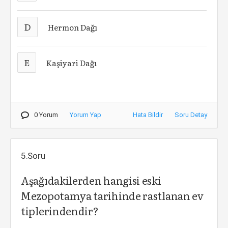
D
Hermon Dağı
E
Kaşiyari Dağı
0 Yorum
Yorum Yap
Hata Bildir
Soru Detay
5.Soru
Aşağıdakilerden hangisi eski
Mezopotamya tarihinde rastlanan ev
tiplerindendir?