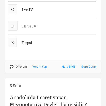
C
I ve IV
D
III ve IV
E
Hepsi
0 Yorum
Yorum Yap
Hata Bildir
Soru Detay
3.Soru
Anadolu'da ticaret yapan
Mezopotamya Devleti hangisidir?