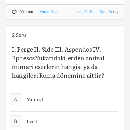
0 Yorum
Yorum Yap
Hata Bildir
Soru Detay
2.Soru
I. Perge II. Side III. Aspendos IV.
EphesosYukarıdakilerden anıtsal
mimari eserlerin hangisi ya da
hangileri Roma dönemine aittir?
A
Yalnız I
B
I ve II