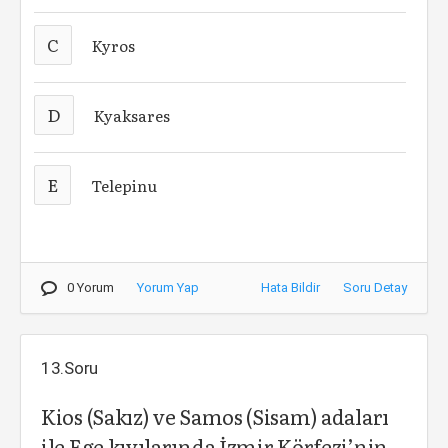
C
Kyros
D
Kyaksares
E
Telepinu
0 Yorum
Yorum Yap
Hata Bildir
Soru Detay
13.Soru
Kios (Sakız) ve Samos (Sisam) adaları
ile Ege kıyılarında İzmir Körfezi’nin