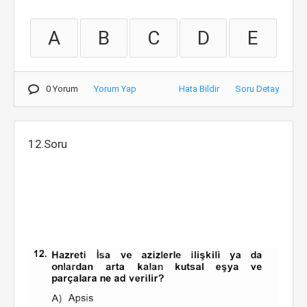
A
B
C
D
E
0 Yorum
Yorum Yap
Hata Bildir
Soru Detay
12.Soru