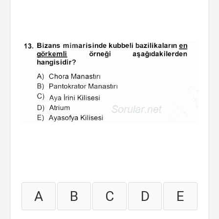
A
B
C
D
E