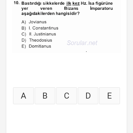
A
B
C
D
E