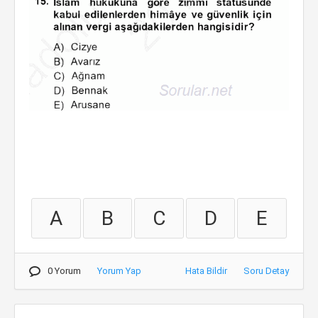
A
B
C
D
E
0 Yorum
Yorum Yap
Hata Bildir
Soru Detay