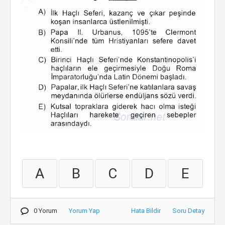
A
B
C
D
E
0 Yorum
Yorum Yap
Hata Bildir
Soru Detay