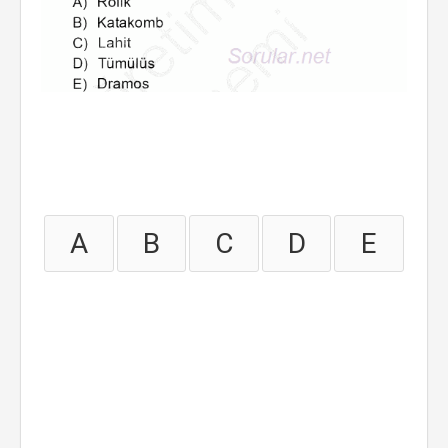
A
B
C
D
E