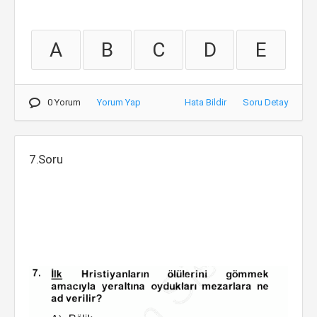
A
B
C
D
E
0 Yorum
Yorum Yap
Hata Bildir
Soru Detay
7.Soru