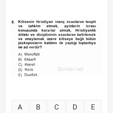
A
B
C
D
E