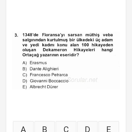
A
B
C
D
E