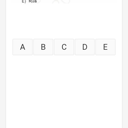
A
B
C
D
E