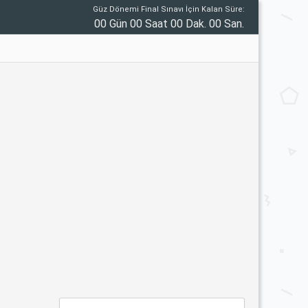
Güz Dönemi Final Sınavı İçin Kalan Süre:
00 Gün 00 Saat 00 Dak. 00 San.