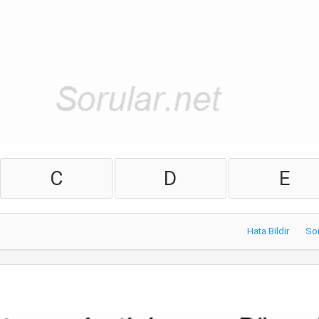
C
D
E
Hata Bildir
So