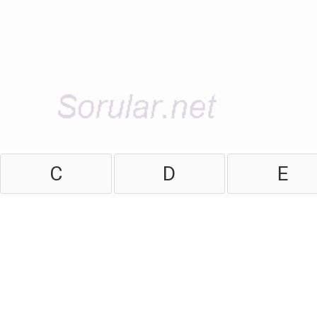
C
D
E