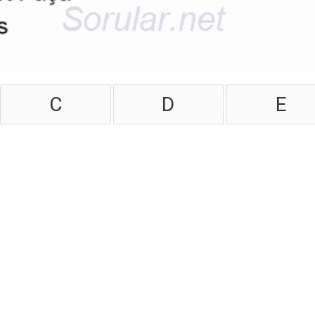
C
D
E