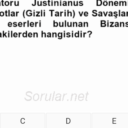
C
D
E