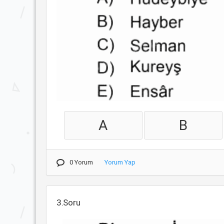
A
B
0 Yorum
Yorum Yap
3.Soru