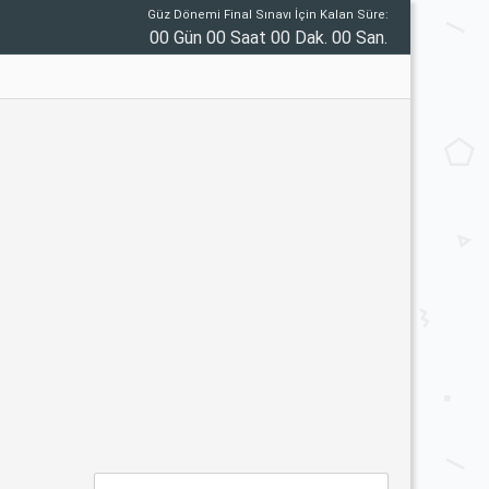
Güz Dönemi Final Sınavı İçin Kalan Süre:
00 Gün 00 Saat 00 Dak. 00 San.