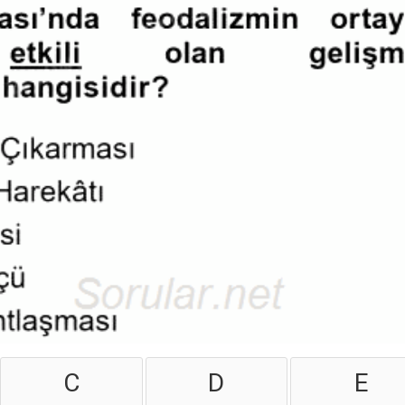
C
D
E