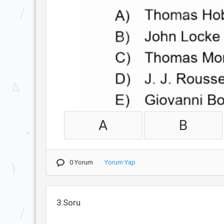
A
B
0 Yorum
Yorum Yap
3.Soru