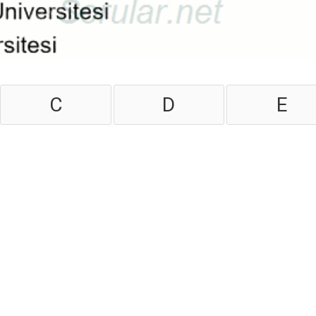
C
D
E