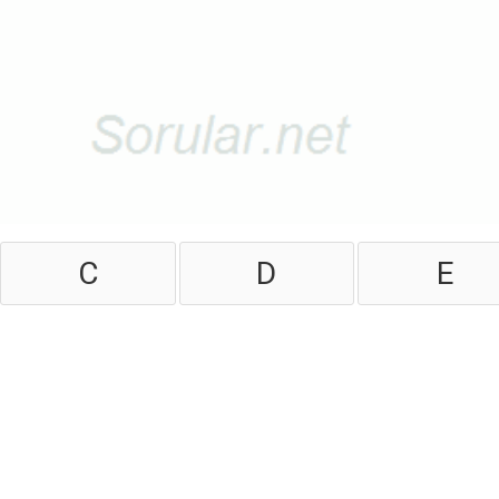
C
D
E