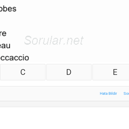
C
D
E
Hata Bildir
So