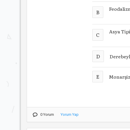
Feodaliz
B
Asya Tipi
C
D
Derebeyl
E
Monarşi
0 Yorum
Yorum Yap