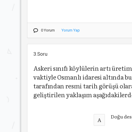
0 Yorum
Yorum Yap
3.Soru
Askeri sınıfı köylülerin artı üret
vaktiyle Osmanlı idaresi altında bu
tarafından resmi tarih görüşü ola
geliştirilen yaklaşım aşağıdakiler
Doğu des
A