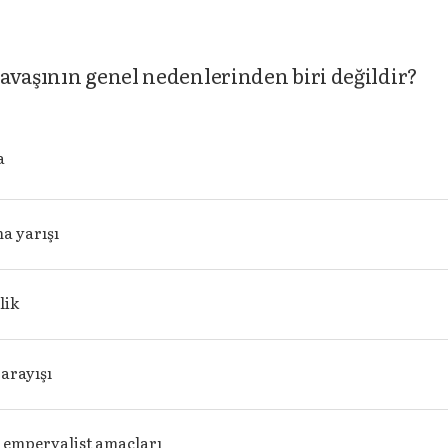
avaşının genel nedenlerinden biri değildir?
a
a yarışı
lik
arayışı
n emperyalist amaçları