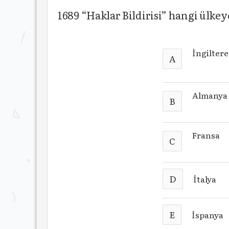
1689 “Haklar Bildirisi” hangi ülkeye
İngiltere
A
Almanya
B
Fransa
C
D
İtalya
E
İspanya