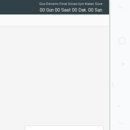
Güz Dönemi Final Sınavı İçin Kalan Süre:
00 Gün 00 Saat 00 Dak. 00 San.