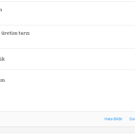
m
 üretim tarzı
ik
zm
Hata Bildir
So