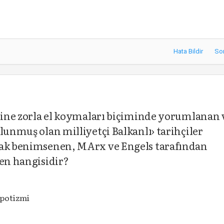
Hata Bildir
So
imine zorla el koymaları biçiminde yorumlanan 
lunmuş olan milliyetçi Balkanlı› tarihçiler
rak benimsenen, MArx ve Engels tarafından
den hangisidir?
potizmi