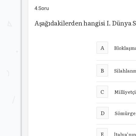
4.Soru
Aşağıdakilerden hangisi I. Dünya S
A
Bloklaşm
B
Silahlanm
C
Milliyetçi
D
Sömürge 
E
İtalya’nı