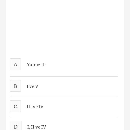
A
Yalnız II
B
I ve V
C
III ve IV
D
I, II ve IV