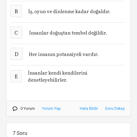
B
İş, oyun ve dinlenme kadar doğaldır.
C
İnsanlar doğuştan tembel değildir.
D
Her insanın potansiyeli vardır.
İnsanlar kendi kendilerini
E
denetleyebilirler.
0 Yorum
Yorum Yap
Hata Bildir
Soru Detay
7.Soru