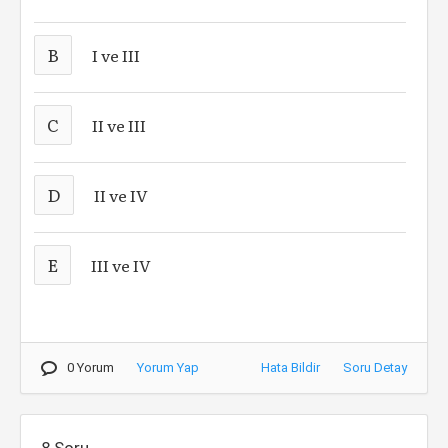
B
I ve III
C
II ve III
D
II ve IV
E
III ve IV
0 Yorum
Yorum Yap
Hata Bildir
Soru Detay