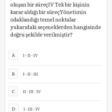
oluşan bir süreçIV Tek bir kişinin
karar aldığı bir süreçYönetimin
odaklandığı temel noktalar
yukarıdaki seçeneklerden hangisinde
doğru şekilde verilmiştir?
A
I - II - IV
B
I - II - III
C
II - III - IV
D
I - III - IV