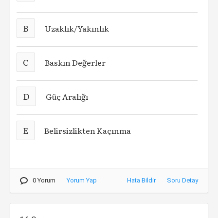
B
Uzaklık/Yakınlık
C
Baskın Değerler
D
Güç Aralığı
E
Belirsizlikten Kaçınma
0 Yorum
Yorum Yap
Hata Bildir
Soru Detay