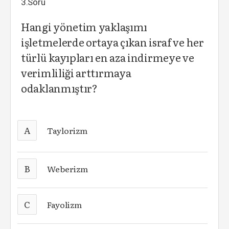
3.Soru
Hangi yönetim yaklaşımı
işletmelerde ortaya çıkan israf ve her
türlü kayıpları en aza indirmeye ve
verimliliği arttırmaya
odaklanmıştır?
A
Taylorizm
B
Weberizm
C
Fayolizm