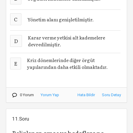
C
Yönetim alanı genişletilmiştir.
Karar verme yetkisi alt kademelere
D
devredilmiştir.
Kriz dönemlerinde diğer örgüt
E
yapılarından daha etkili olmaktadır.
0 Yorum
Yorum Yap
Hata Bildir
Soru Detay
11.Soru