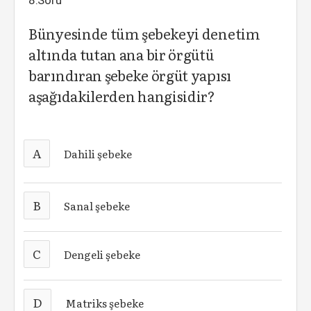
8.Soru
Bünyesinde tüm şebekeyi denetim
altında tutan ana bir örgütü
barındıran şebeke örgüt yapısı
aşağıdakilerden hangisidir?
A
Dahili şebeke
B
Sanal şebeke
C
Dengeli şebeke
D
Matriks şebeke