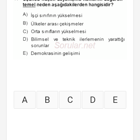
A
B
C
D
E