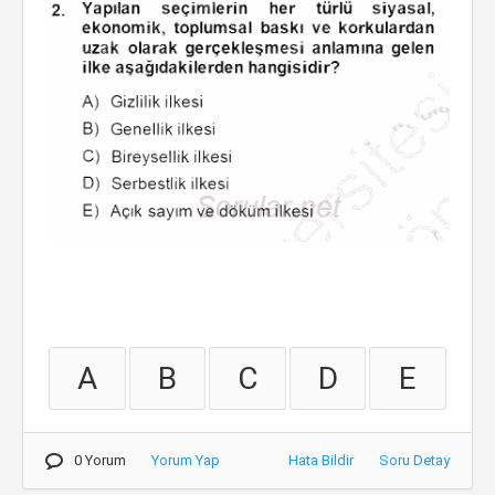
A
B
C
D
E
0 Yorum
Yorum Yap
Hata Bildir
Soru Detay