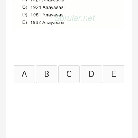
A
B
C
D
E