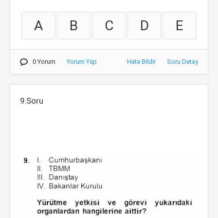
A
B
C
D
E
0 Yorum
Yorum Yap
Hata Bildir
Soru Detay
9.Soru