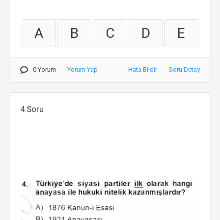
A
B
C
D
E
0 Yorum
Yorum Yap
Hata Bildir
Soru Detay
4.Soru