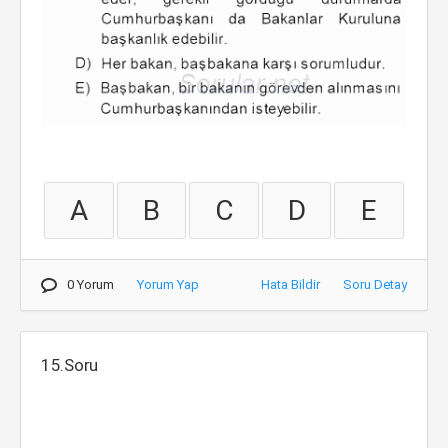
A
B
C
D
E
0 Yorum
Yorum Yap
Hata Bildir
Soru Detay
15.Soru