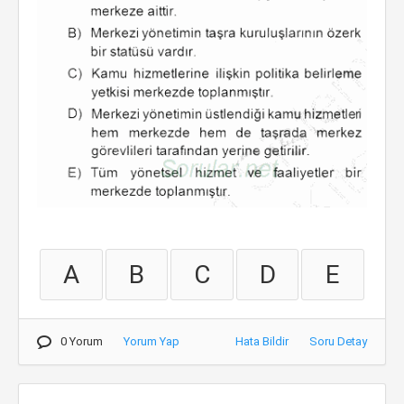
A
B
C
D
E
0 Yorum
Yorum Yap
Hata Bildir
Soru Detay