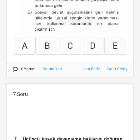
A
B
C
D
E
0 Yorum
Yorum Yap
Hata Bildir
Soru Detay
7.Soru