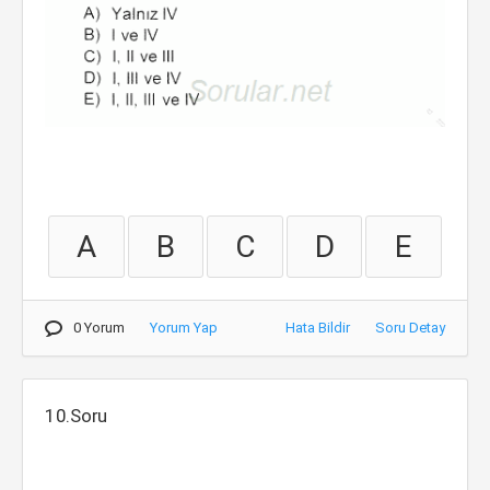
A
B
C
D
E
0 Yorum
Yorum Yap
Hata Bildir
Soru Detay
10.Soru