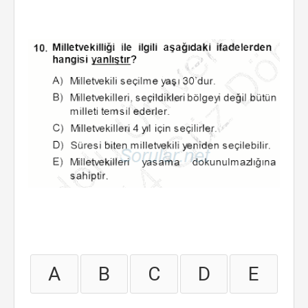
A
B
C
D
E