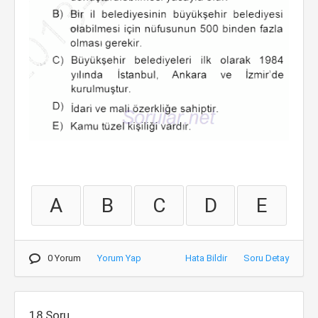
A
B
C
D
E
0 Yorum
Yorum Yap
Hata Bildir
Soru Detay
18.Soru