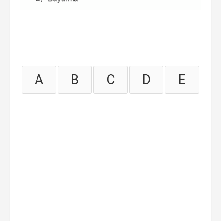
A
B
C
D
E