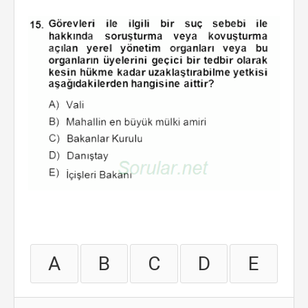
A
B
C
D
E