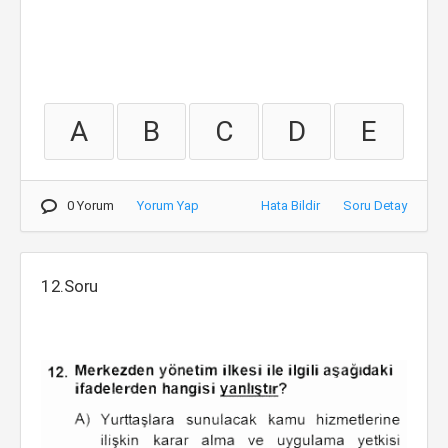
A
B
C
D
E
0 Yorum
Yorum Yap
Hata Bildir
Soru Detay
12.Soru