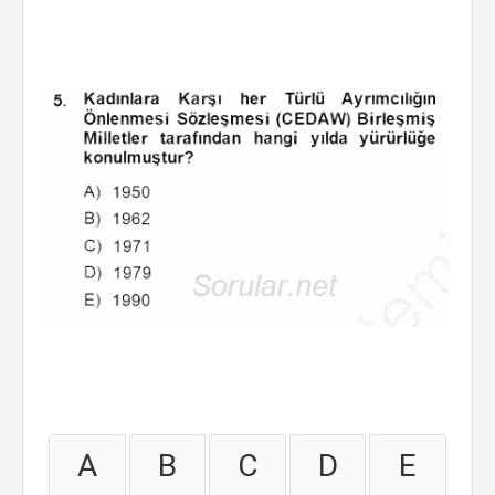
A
B
C
D
E