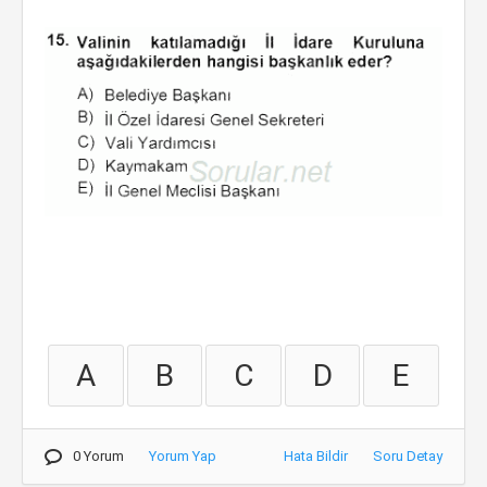
A
B
C
D
E
0 Yorum
Yorum Yap
Hata Bildir
Soru Detay