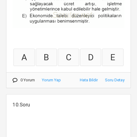
A
B
C
D
E
0 Yorum
Yorum Yap
Hata Bildir
Soru Detay
10.Soru