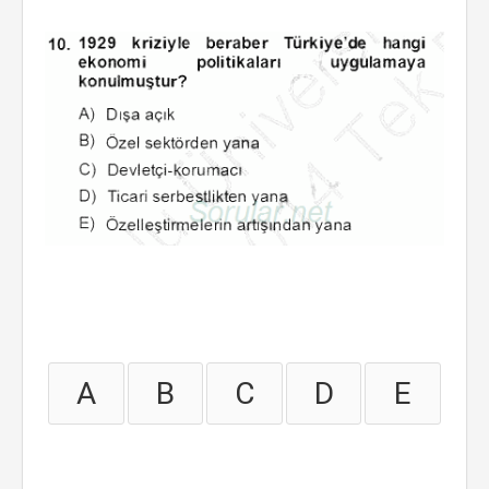
A
B
C
D
E