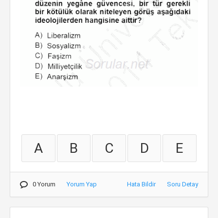
A
B
C
D
E
0 Yorum
Yorum Yap
Hata Bildir
Soru Detay