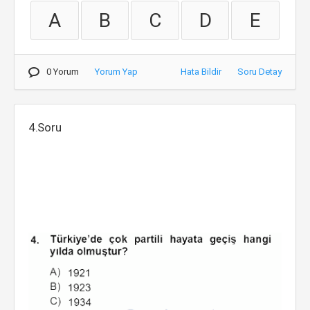
A
B
C
D
E
0 Yorum
Yorum Yap
Hata Bildir
Soru Detay
4.Soru