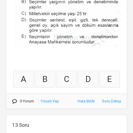
A
B
C
D
E
0 Yorum
Yorum Yap
Hata Bildir
Soru Detay
13.Soru