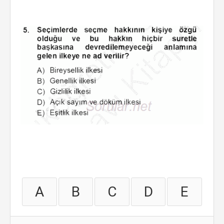
A
B
C
D
E