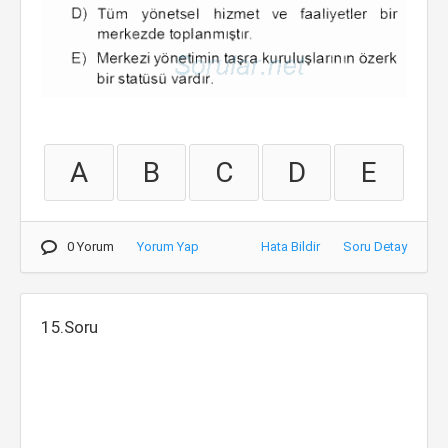
A
B
C
D
E
0 Yorum
Yorum Yap
Hata Bildir
Soru Detay
15.Soru