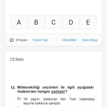
A
B
C
D
E
0 Yorum
Yorum Yap
Hata Bildir
Soru Detay
12.Soru