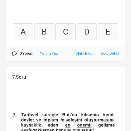
A
B
C
D
E
0 Yorum
Yorum Yap
Hata Bildir
Soru Detay
7.Soru