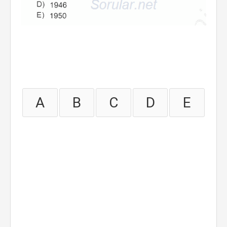
A
B
C
D
E