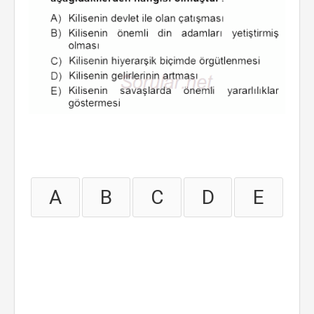
A
B
C
D
E