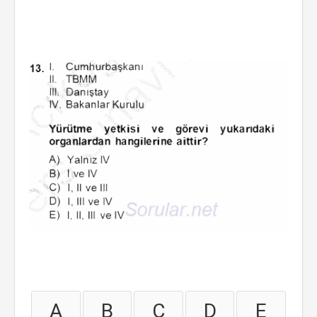
A
B
C
D
E