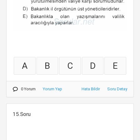
A
B
C
D
E
0 Yorum
Yorum Yap
Hata Bildir
Soru Detay
15.Soru