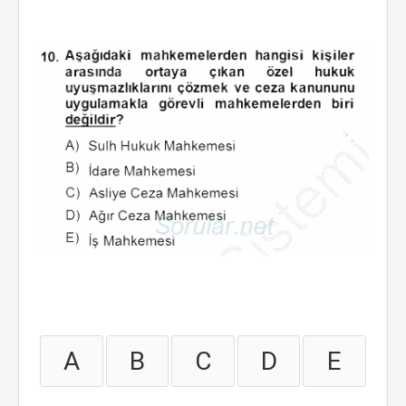
A
B
C
D
E