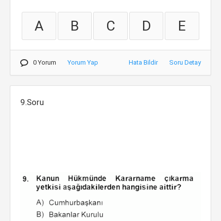
A
B
C
D
E
0 Yorum
Yorum Yap
Hata Bildir
Soru Detay
9.Soru