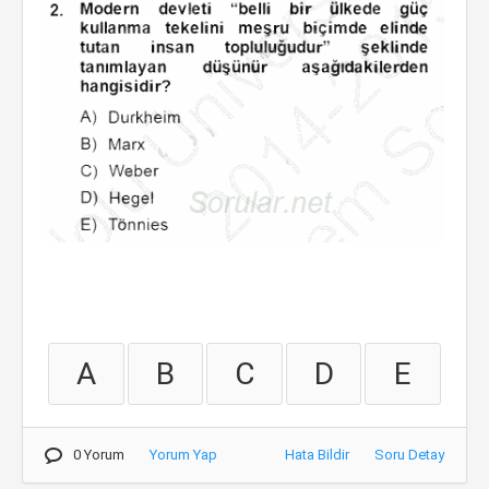
A
B
C
D
E
0 Yorum
Yorum Yap
Hata Bildir
Soru Detay