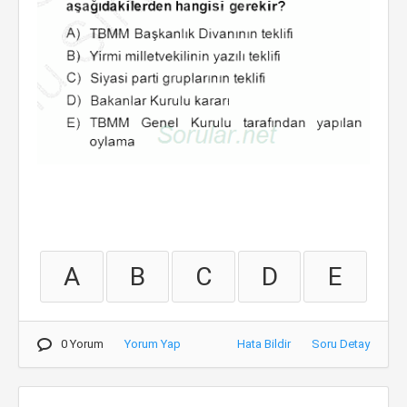
A
B
C
D
E
0 Yorum
Yorum Yap
Hata Bildir
Soru Detay