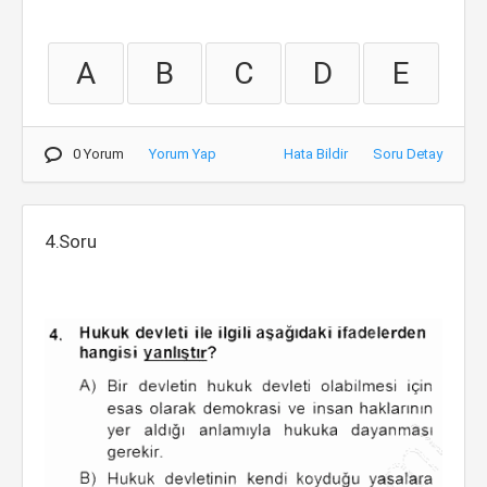
A
B
C
D
E
0 Yorum
Yorum Yap
Hata Bildir
Soru Detay
4.Soru