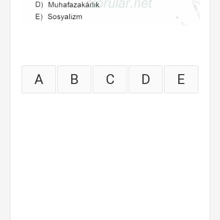
A
B
C
D
E