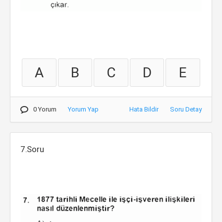
A
B
C
D
E
0 Yorum
Yorum Yap
Hata Bildir
Soru Detay
7.Soru