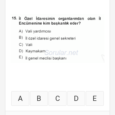
A
B
C
D
E