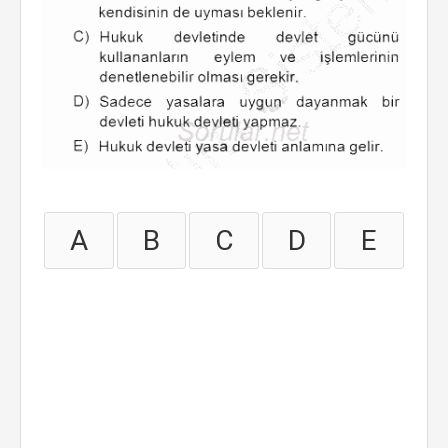
A
B
C
D
E