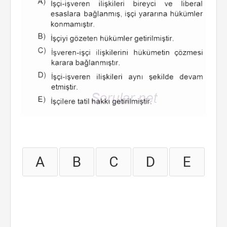
A
B
C
D
E