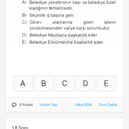
A
B
C
D
E
0 Yorum
Yorum Yap
Hata Bildir
Soru Detay
18.Soru