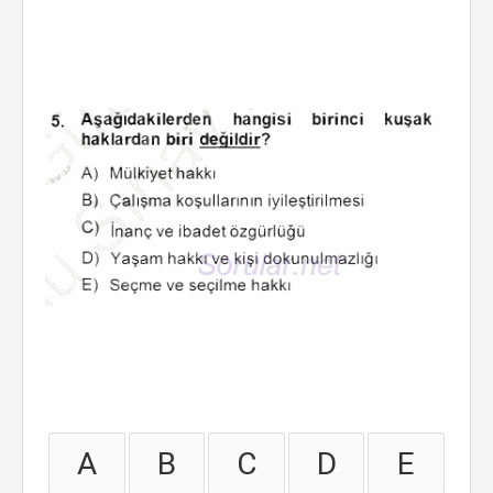
A
B
C
D
E