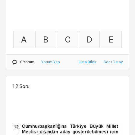
A
B
C
D
E
0 Yorum
Yorum Yap
Hata Bildir
Soru Detay
12.Soru