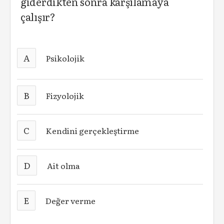
giderdikten sonra karşılamaya
çalışır?
A
Psikolojik
B
Fizyolojik
C
Kendini gerçekleştirme
D
Ait olma
E
Değer verme