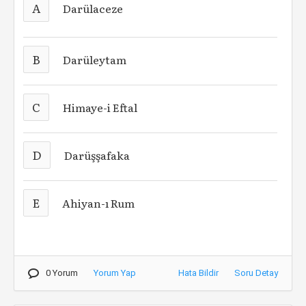
A
Darülaceze
B
Darüleytam
C
Himaye-i Eftal
D
Darüşşafaka
E
Ahiyan-ı Rum
0 Yorum
Yorum Yap
Hata Bildir
Soru Detay