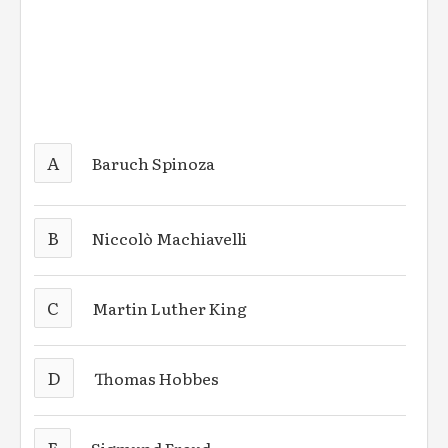
A
Baruch Spinoza
B
Niccolò Machiavelli
C
Martin Luther King
D
Thomas Hobbes
E