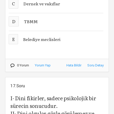
C
Dernek ve vakıflar
D
TBMM
E
Belediye meclisleri
0 Yorum
Yorum Yap
Hata Bildir
Soru Detay
17.Soru
I- Dini fikirler, sadece psikolojik bir
sürecin sonucudur.
II- Dini olgular gözle görülemez ve