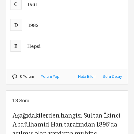
C
1961
D
1982
E
Hepsi
0 Yorum
Yorum Yap
Hata Bildir
Soru Detay
13.Soru
Aşağıdakilerden hangisi Sultan İkinci
Abdülhamid Han tarafından 1896’da
açılmış olan yardıma muhtaç,