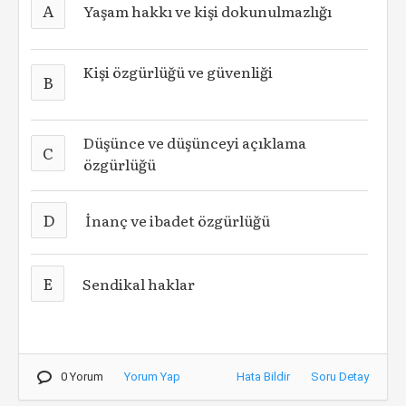
A
Yaşam hakkı ve kişi dokunulmazlığı
Kişi özgürlüğü ve güvenliği
B
Düşünce ve düşünceyi açıklama
C
özgürlüğü
D
İnanç ve ibadet özgürlüğü
E
Sendikal haklar
0 Yorum
Yorum Yap
Hata Bildir
Soru Detay