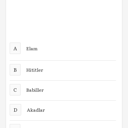
A
Elam
B
Hititler
C
Babiller
D
Akadlar