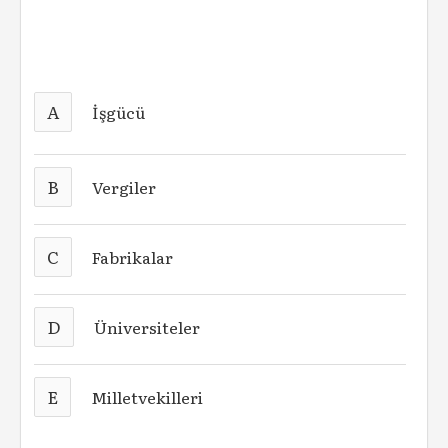
A
İşgücü
B
Vergiler
C
Fabrikalar
D
Üniversiteler
E
Milletvekilleri