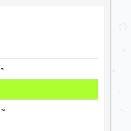
esi
esi