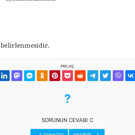
 belirlenmesidir.
PAYLAŞ:
SORUNUN CEVABI: C
Sınava Dön
Hata Bildir