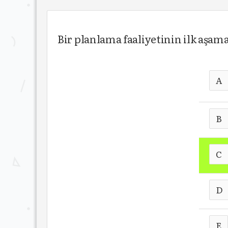
Bir planlama faaliyetinin ilk aşama
A
B
C
D
E