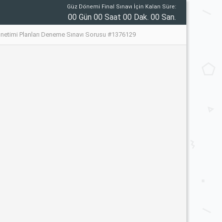
Güz Dönemi Final Sınavı İçin Kalan Süre:
00 Gün 00 Saat 00 Dak. 00 San.
önetimi Planları Deneme Sınavı Sorusu #1376129