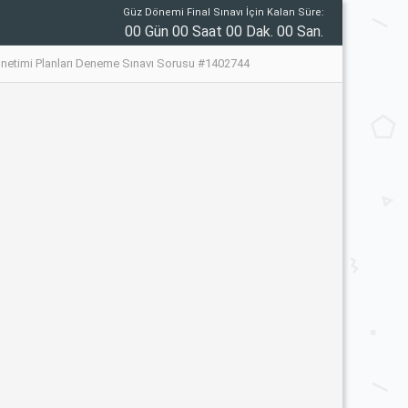
Güz Dönemi Final Sınavı İçin Kalan Süre:
00 Gün 00 Saat 00 Dak. 00 San.
önetimi Planları Deneme Sınavı Sorusu #1402744