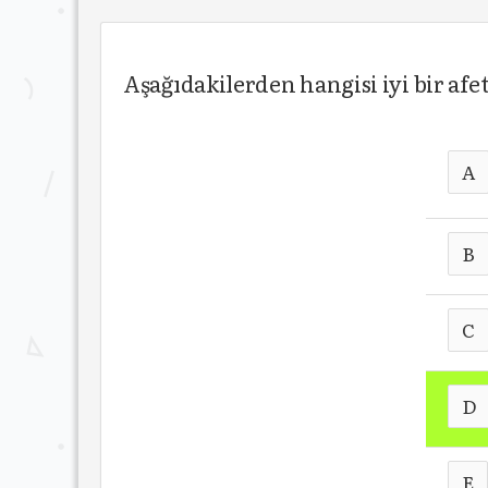
Aşağıdakilerden hangisi iyi bir afe
A
B
C
D
E