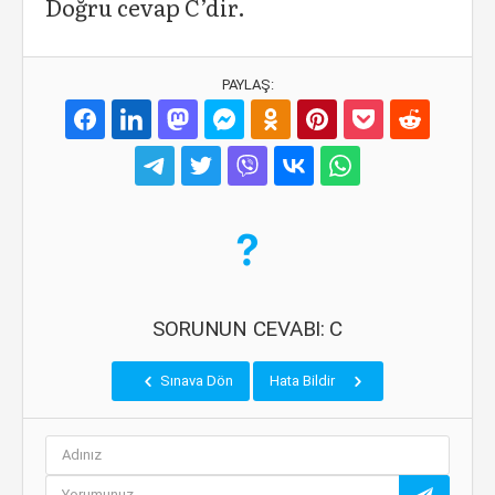
Doğru cevap C’dir.
PAYLAŞ:
SORUNUN CEVABI: C
Sınava Dön
Hata Bildir