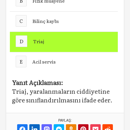
B
Fizik muayene
C
Bilinç kaybı
D
Triaj
E
Acil servis
Yanıt Açıklaması:
Triaj, yaralanmaların ciddiyetine
göre sınıflandırılmasını ifade eder.
PAYLAŞ: