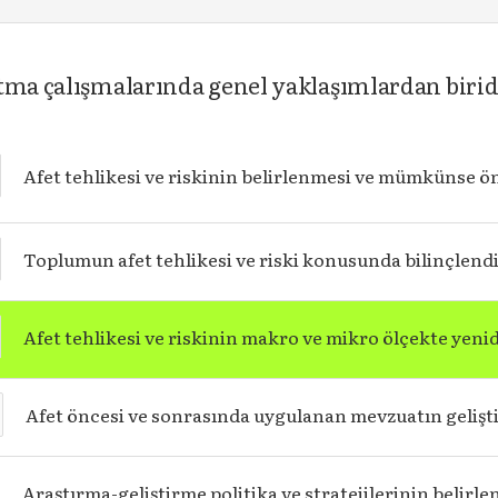
ltma çalışmalarında genel yaklaşımlardan birid
Afet tehlikesi ve riskinin belirlenmesi ve mümkünse 
Toplumun afet tehlikesi ve riski konusunda bilinçlend
Afet tehlikesi ve riskinin makro ve mikro ölçekte yeni
Afet öncesi ve sonrasında uygulanan mevzuatın gelişti
Araştırma-geliştirme politika ve stratejilerinin belirl