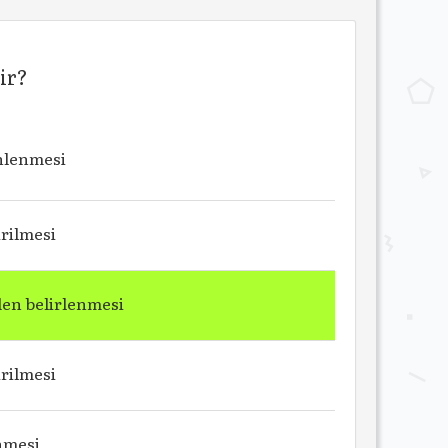
ir?
önlenmesi
irilmesi
den belirlenmesi
rilmesi
enmesi