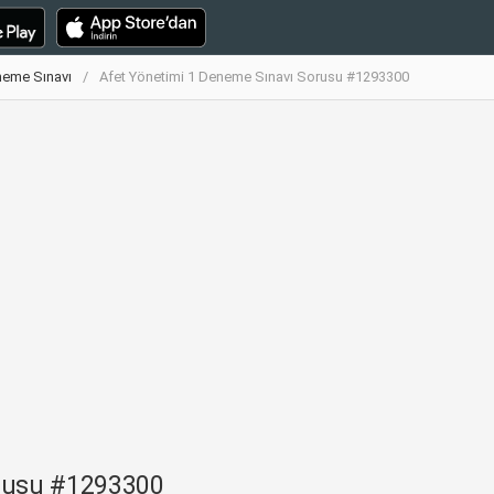
neme Sınavı
Afet Yönetimi 1 Deneme Sınavı Sorusu #1293300
orusu #1293300