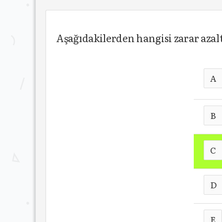
Aşağıdakilerden hangisi zarar aza
A
B
C
D
E