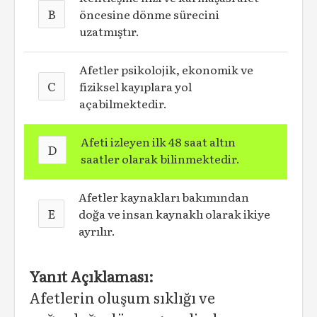
B
öncesine dönme sürecini
uzatmıştır.
Afetler psikolojik, ekonomik ve
C
fiziksel kayıplara yol
açabilmektedir.
Afeti izleyen ilk 48 saat altın
D
saatler olarak bilinmektedir.
Afetler kaynakları bakımından
E
doğa ve insan kaynaklı olarak ikiye
ayrılır.
Yanıt Açıklaması:
Afetlerin oluşum sıklığı ve