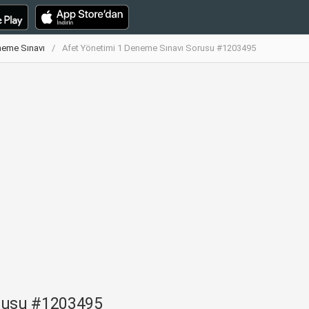
neme Sınavı
Afet Yönetimi 1 Deneme Sınavı Sorusu #1203495
orusu #1203495