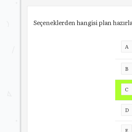
Seçeneklerden hangisi plan hazırl
A
B
C
D
E