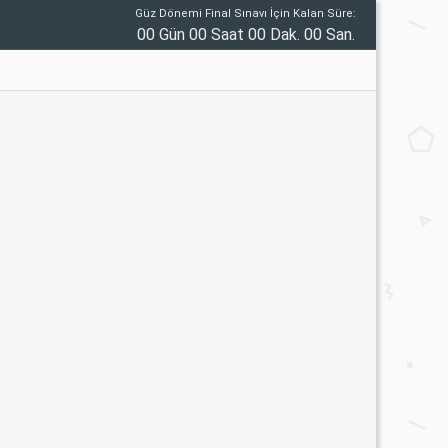
Güz Dönemi Final Sınavı İçin Kalan Süre:
00 Gün 00 Saat 00 Dak. 00 San.