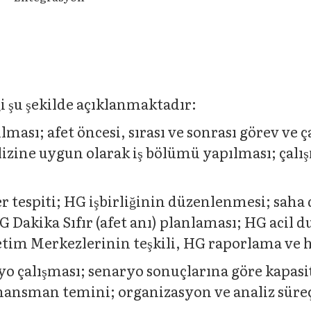
̆i şu şekilde açıklanmaktadır:
ası; afet öncesi, sırası ve sonrası görev ve ç
alizine uygun olarak iş bölümü yapılması; çalı
 tespiti; HG işbirliğinin düzenlenmesi; saha
 Dakika Sıfır (afet anı) planlaması; HG acil du
tim Merkezlerinin teşkili, HG raporlama ve ha
yo çalışması; senaryo sonuçlarına göre kapasi
inansman temini; organizasyon ve analiz süreç