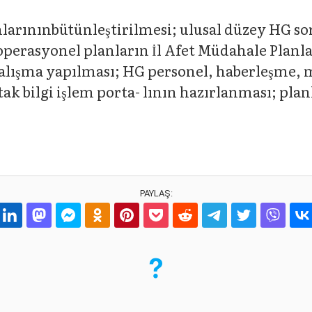
arınınbütünleştirilmesi; ulusal düzey HG so
 operasyonel planların İl Afet Müdahale Planl
n çalışma yapılması; HG personel, haberleşme,
ak bilgi işlem porta- lının hazırlanması; planla
PAYLAŞ: