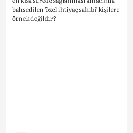
en kısa sürede sağlanması amacında
bahsedilen 'özel ihtiyaç sahibi' kişilere
örnek değildir?