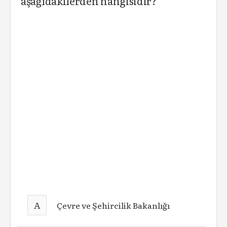
aşağıdakilerden hangisidir?
A
Çevre ve Şehircilik Bakanlığı