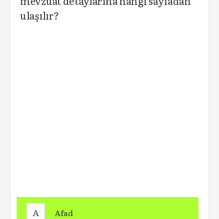
mevzuat detaylarına hangi sayfadan
ulaşılır?
A
Afad