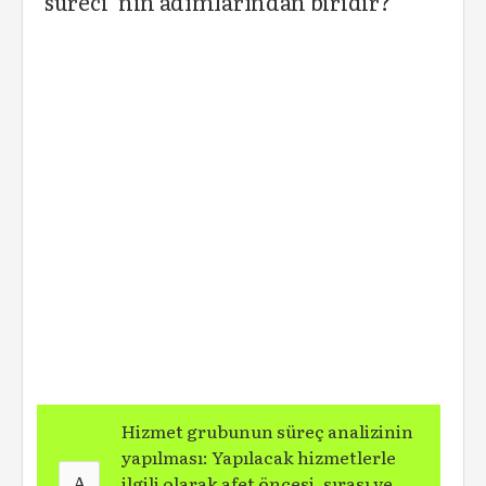
süreci”nin adımlarından biridir?
Hizmet grubunun süreç analizinin
yapılması: Yapılacak hizmetlerle
A
ilgili olarak afet öncesi, sırası ve