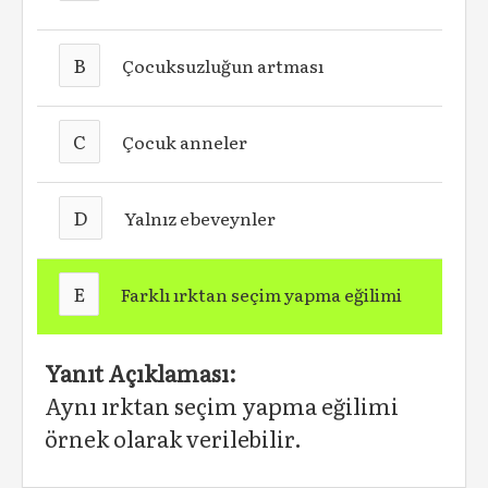
B
Çocuksuzluğun artması
C
Çocuk anneler
D
Yalnız ebeveynler
E
Farklı ırktan seçim yapma eğilimi
Yanıt Açıklaması:
Aynı ırktan seçim yapma eğilimi
örnek olarak verilebilir.