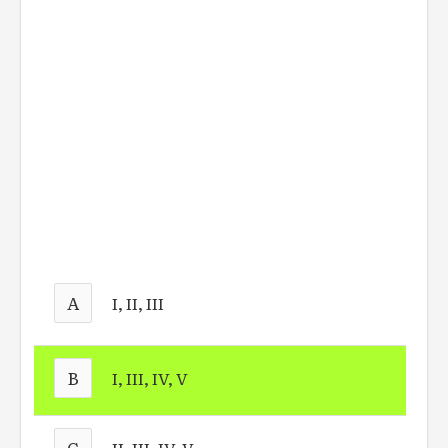
A
I, II, III
B
I, III, IV, V
C