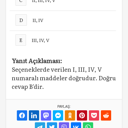
II, III, IV, V
D
II, IV
E
III, IV, V
Yanıt Açıklaması:
Seçeneklerde verilen I, III, IV, V
numaralı maddeler doğrudur. Doğru
cevap B'dir.
PAYLAŞ: