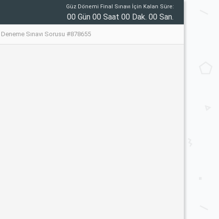
Güz Dönemi Final Sınavı İçin Kalan Süre:
00 Gün 00 Saat 00 Dak. 00 San.
t Deneme Sınavı Sorusu #878655