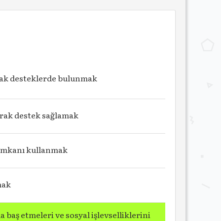
arak desteklerde bulunmak
larak destek sağlamak
 imkanı kullanmak
mak
a baş etmeleri ve sosyal işlevselliklerini