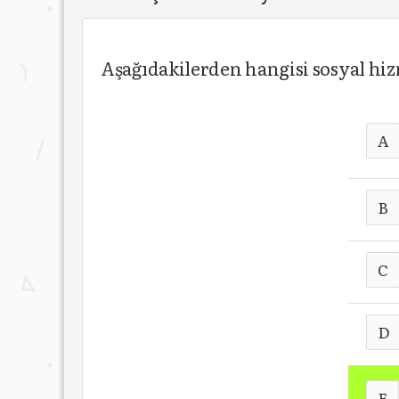
Aşağıdakilerden hangisi sosyal hi
A
B
C
D
E