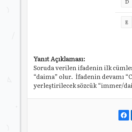
D
E
Yanıt Açıklaması:
Soruda verilen ifadenin ilk cüml
“daima” olur. İfadenin devamı “C
yerleştirilecek sözcük “immer/da