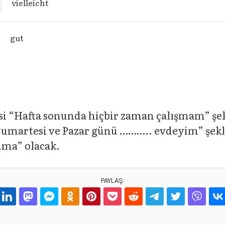
vielleicht
gut
esi “Hafta sonunda hiçbir zaman çalışmam” şe
umartesi ve Pazar günü ……….. evdeyim” şekli
ima” olacak.
PAYLAŞ: