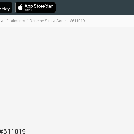
vı
Almanca 1 Deneme Sınavı Sorusu #611019
 #611019