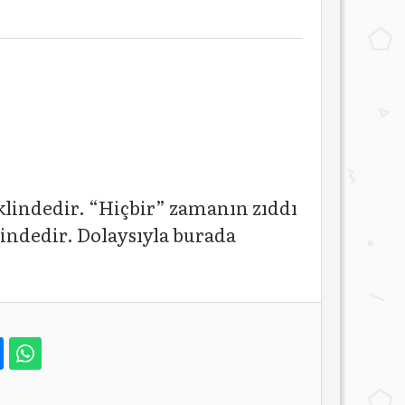
klindedir. “Hiçbir” zamanın zıddı
ndedir. Dolaysıyla burada