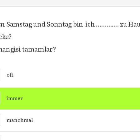
Am Samstag und Sonntag bin ich …………. zu Hau
cke?
n hangisi tamamlar?
oft
immer
manchmal