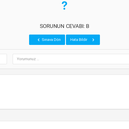
SORUNUN CEVABI: B
Sınava Dön
Hata Bildir