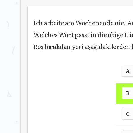
Ich arbeite am Wochenende nie. 
Welches Wort passt in die obige Lü
Boş bırakılan yeri aşağıdakilerde
A
B
C