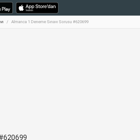
vı
Almanca 1 Deneme Sınavı Sorusu #620699
 #620699