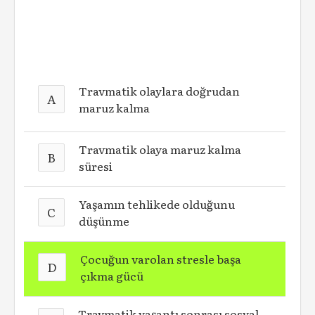
Travmatik olaylara doğrudan
A
maruz kalma
Travmatik olaya maruz kalma
B
süresi
Yaşamın tehlikede olduğunu
C
düşünme
Çocuğun varolan stresle başa
D
çıkma gücü
Travmatik yaşantı sonrası sosyal