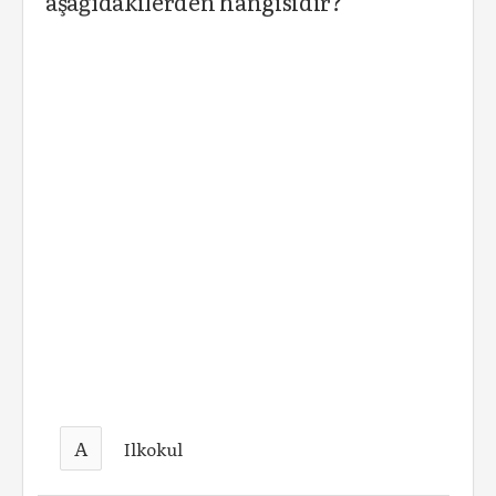
aşağıdakilerden hangisidir?
A
Ilkokul