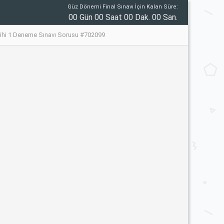
Güz Dönemi Final Sınavı İçin Kalan Süre:
00 Gün 00 Saat 00 Dak. 00 San.
Tarihi 1 Deneme Sınavı Sorusu #702099