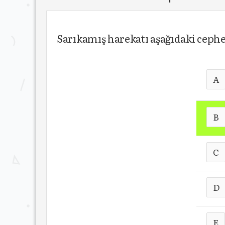
Sarıkamış harekatı aşağıdaki ceph
A
B
C
D
E