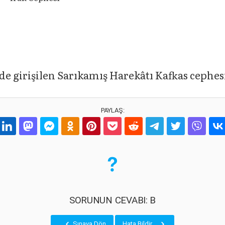
de girişilen Sarıkamış Harekâtı Kafkas cephes
PAYLAŞ:
SORUNUN CEVABI: B
Sınava Dön
Hata Bildir