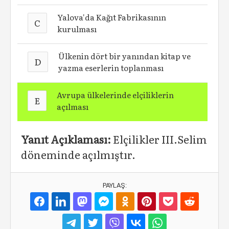
Yalova'da Kağıt Fabrikasının
C
kurulması
Ülkenin dört bir yanından kitap ve
D
yazma eserlerin toplanması
Avrupa ülkelerinde elçiliklerin
E
açılması
Yanıt Açıklaması:
Elçilikler III.Selim
döneminde açılmıştır.
PAYLAŞ: