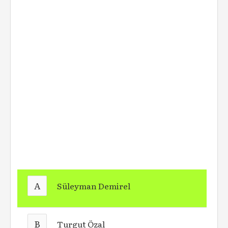
A
Süleyman Demirel
B
Turgut Özal