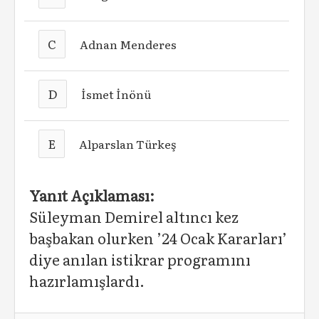
C
Adnan Menderes
D
İsmet İnönü
E
Alparslan Türkeş
Yanıt Açıklaması:
Süleyman Demirel altıncı kez
başbakan olurken ’24 Ocak Kararları’
diye anılan istikrar programını
hazırlamışlardı.