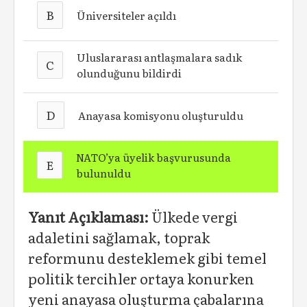
B
Üniversiteler açıldı
Uluslararası antlaşmalara sadık
C
olunduğunu bildirdi
D
Anayasa komisyonu oluşturuldu
NATO’ya üyelik başvurusunda
E
bulunuldu
Yanıt Açıklaması:
Ülkede vergi
adaletini sağlamak, toprak
reformunu desteklemek gibi temel
politik tercihler ortaya konurken
yeni anayasa oluşturma çabalarına