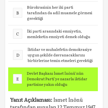
Bürokrasinin her iki parti
B
tarafından da adil muamele görmesi
gerektiği
İki parti arasındaki emniyetin,
C
memleketin emniyeti demek olduğu
İktidar ve muhalefetin demokrasiye
D
uygun şekilde davranacaklarını
birbirlerine temin etmeleri gerektiği
Devlet Başkanı İsmet İnönü'nün
E
Demokrat Parti'ye nazarla iktidar
partisine yakın olduğu
Yanıt Açıklaması:
İsmet İnönü
tarafından sunulan 12 Temmuz 1947