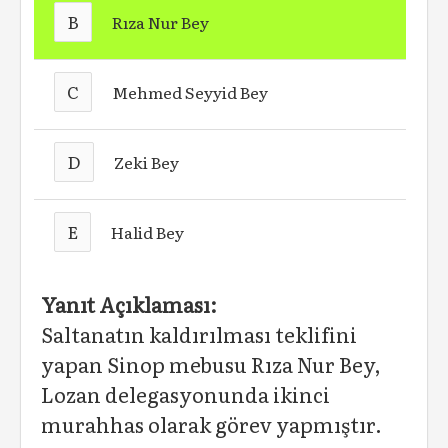
B
Rıza Nur Bey
C
Mehmed Seyyid Bey
D
Zeki Bey
E
Halid Bey
Yanıt Açıklaması:
Saltanatın kaldırılması teklifini
yapan Sinop mebusu Rıza Nur Bey,
Lozan delegasyonunda ikinci
murahhas olarak görev yapmıştır.