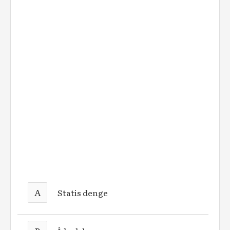
A
Statis denge