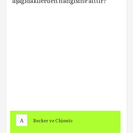
aşağıdakilerden hangisine aittir?
A
Becker ve Chiswic