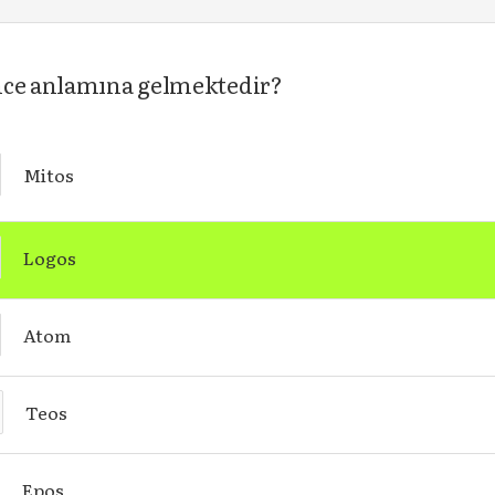
ünce anlamına gelmektedir?
Mitos
Logos
Atom
Teos
Epos