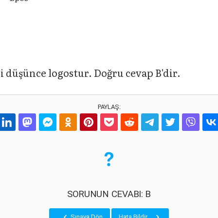
i düşünce logostur. Doğru cevap B'dir.
PAYLAŞ:
SORUNUN CEVABI: B
Sınava Dön
Hata Bildir