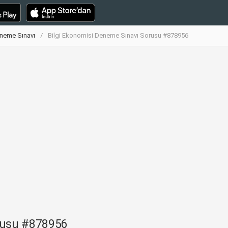
eneme Sınavı
Bilgi Ekonomisi Deneme Sınavı Sorusu #878956
rusu #878956