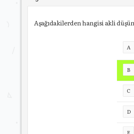
Aşağıdakilerden hangisi akli düş
A
B
C
D
E